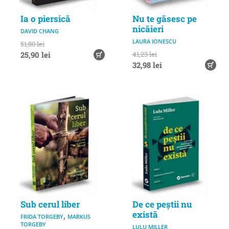
Ia o piersică
Nu te găsesc pe
nicăieri
DAVID CHANG
LAURA IONESCU
51,80 lei
25,90 lei
41,23 lei
32,98 lei
Sub cerul liber
De ce peștii nu
există
,
FRIDA TORGEBY
MARKUS
TORGEBY
LULU MILLER