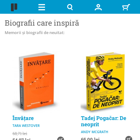
Biografii care inspiră
Memorii și biografii de neuitat:
Învățare
Tadej Pogačar: De
neoprit
TARA WESTOVER
ANDY MCGRATH
68,71 lei
65,00 lei