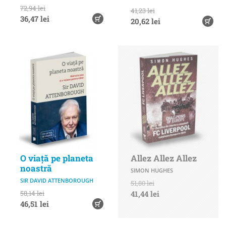
72,94 lei
41,23 lei
36,47 lei
20,62 lei
O viață pe planeta
Allez Allez Allez
noastră
SIMON HUGHES
SIR DAVID ATTENBOROUGH
51,80 lei
58,14 lei
41,44 lei
46,51 lei