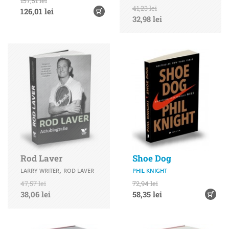
157,51 lei
41,23 lei
126,01 lei
32,98 lei
Rod Laver
Shoe Dog
,
LARRY WRITER
ROD LAVER
PHIL KNIGHT
47,57 lei
72,94 lei
38,06 lei
58,35 lei