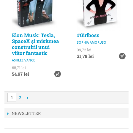
Elon Musk: Tesla,
#Girlboss
SpaceX și misiunea
SOPHIA AMORUSO
construirii unui
39,72 lei
viitor fantastic
31,78 lei
ASHLEE VANCE
68,71 lei
54,97 lei
1
2
NEWSLETTER