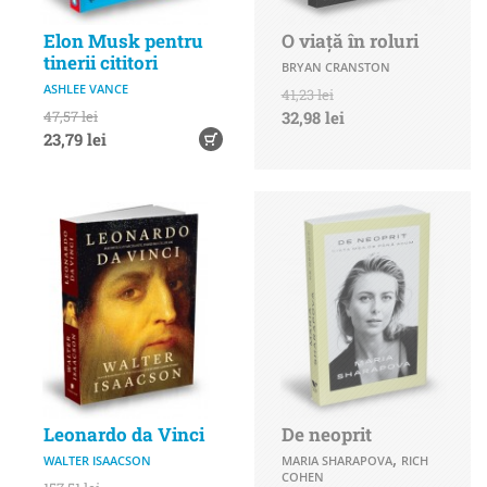
Elon Musk pentru
O viață în roluri
tinerii cititori
BRYAN CRANSTON
ASHLEE VANCE
41,23 lei
47,57 lei
32,98 lei
23,79 lei
Leonardo da Vinci
De neoprit
,
WALTER ISAACSON
MARIA SHARAPOVA
RICH
COHEN