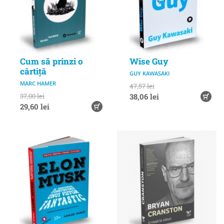
Cum să prinzi o
Wise Guy
cârtiță
GUY KAWASAKI
MARC HAMER
47,57 lei
37,00 lei
38,06 lei
29,60 lei