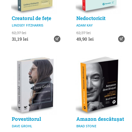
Creatorul de fețe
Nedoctoricit
LINDSEY FITZHARRIS
ADAM KAY
62,37 lei
62,37 lei
31,19 lei
49,90 lei
Povestitorul
Amazon descătușat
DAVE GROHL
BRAD STONE