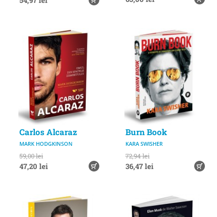
54,97 lei
Carlos Alcaraz
Burn Book
MARK HODGKINSON
KARA SWISHER
59,00 lei
72,94 lei
47,20 lei
36,47 lei