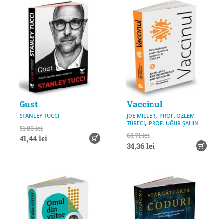
Gust
Vaccinul
,
STANLEY TUCCI
JOE MILLER
PROF. ÖZLEM
,
TÜRECI
PROF. UĞUR ȘAHIN
51,80 lei
68,71 lei
41,44 lei
34,36 lei