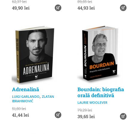
62,37 lei
89,85 lei
49,90 lei
44,93 lei
Adrenalină
Bourdain: biografia
orală definitivă
,
LUIGI GARLANDO
ZLATAN
IBRAHIMOVIĆ
LAURIE WOOLEVER
51,80 lei
79,29 lei
41,44 lei
39,65 lei