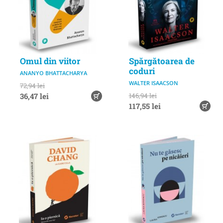
Omul din viitor
Spărgătoarea de
coduri
ANANYO BHATTACHARYA
WALTER ISAACSON
72,94 lei
36,47 lei
146,94 lei
117,55 lei