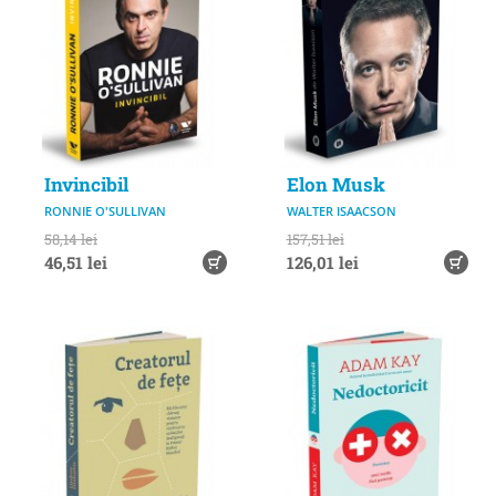
Invincibil
Elon Musk
RONNIE O'SULLIVAN
WALTER ISAACSON
58,14 lei
157,51 lei
46,51 lei
126,01 lei