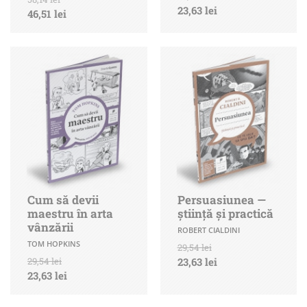
23,63 lei
46,51 lei
Cum să devii
Persuasiunea —
maestru în arta
știință și practică
vânzării
ROBERT CIALDINI
TOM HOPKINS
29,54 lei
29,54 lei
23,63 lei
23,63 lei