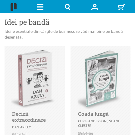
Idei pe bandă
Ideile esențiale din cărțile de business se văd mai bine pe bandă
desenată.
Decizii
Coada lungă
extraordinare
,
CHRIS ANDERSON
SHANE
CLESTER
DAN ARIELY
29,54 lei
58,14 lei