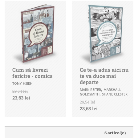
Cum să livrezi
Ce te-a adus aici nu
fericire - comics
te va duce mai
departe
TONY HSIEH
,
MARK REITER
MARSHALL
29,54 lei
,
GOLDSMITH
SHANE CLESTER
23,63 lei
29,54 lei
23,63 lei
6 articol(e)