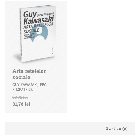
Arta rețelelor
sociale
,
GUY KAWASAKI
PEG
FITZPATRICK
39,72 lei
31,78 lei
3 articol(e)