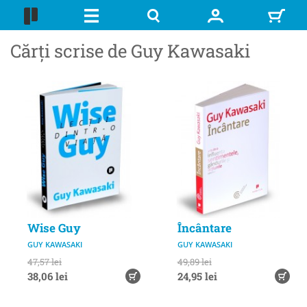
Cărți scrise de Guy Kawasaki
Wise Guy
Încântare
GUY KAWASAKI
GUY KAWASAKI
47,57 lei
49,89 lei
38,06 lei
24,95 lei