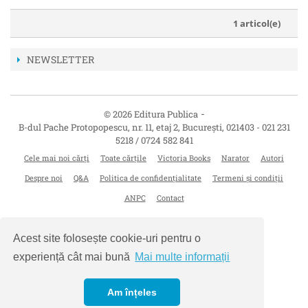
1 articol(e)
NEWSLETTER
-
© 2026 Editura Publica
B-dul Pache Protopopescu, nr. 11, etaj 2
,
București
,
021403
-
021 231
5218 / 0724 582 841
Cele mai noi cărți
Toate cărțile
Victoria Books
Narator
Autori
Despre noi
Q&A
Politica de confidențialitate
Termeni și condiții
ANPC
Contact
Acest site folosește cookie-uri pentru o
experiență cât mai bună
Mai multe informații
Am înțeles