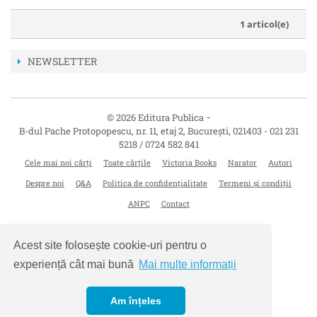
1 articol(e)
NEWSLETTER
-
© 2026 Editura Publica
B-dul Pache Protopopescu, nr. 11, etaj 2
,
București
,
021403
-
021 231
5218 / 0724 582 841
Cele mai noi cărți
Toate cărțile
Victoria Books
Narator
Autori
Despre noi
Q&A
Politica de confidențialitate
Termeni și condiții
ANPC
Contact
Acest site folosește cookie-uri pentru o
experiență cât mai bună
Mai multe informații
Am înțeles