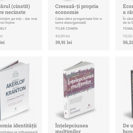
rul (cinstit)
Creează-ți propria
Econ
re necinste
economie
a ră
mințim pe toți – dar mai
Calea către prosperitate într-o
În cău
noi înșine
lume dezorganizată
de la 
IELY
TYLER COWEN
TOMAS
ei
49,89 lei
70,26 
lei
39,91 lei
56,21
mia identității
Înțelepciunea
De u
mulțimilor
bun
ntitatea ne influențează