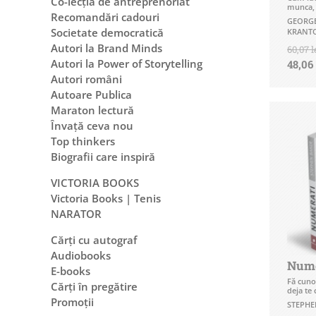
Co-lecția de antreprenoriat
munca, 
Recomandări cadouri
GEORGE
Societate democratică
KRANT
Autori la Brand Minds
60,07 l
Autori la Power of Storytelling
48,06 
Autori români
Autoare Publica
Maraton lectură
Învață ceva nou
Top thinkers
Biografii care inspiră
VICTORIA BOOKS
Victoria Books | Tenis
NARATOR
Cărți cu autograf
Audiobooks
Nume
E-books
Fă cuno
Cărți în pregătire
deja te
Promoții
STEPHE