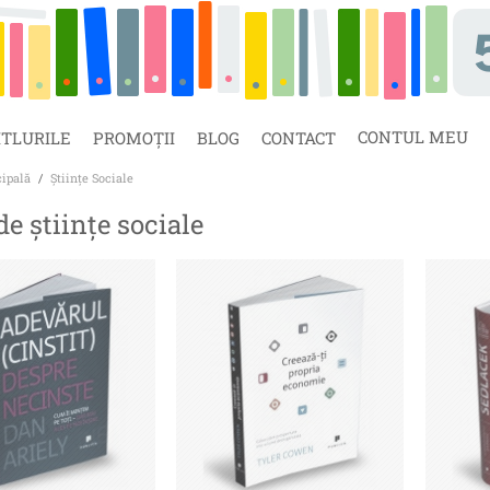
CONTUL MEU
ITLURILE
PROMOȚII
BLOG
CONTACT
cipală
/
Științe Sociale
de științe sociale