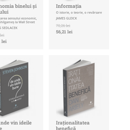
omia binelui și
Informația
ului
O istorie, o teorie, o revărsare
tarea sensului economic,
JAMES GLEICK
Ghilgameș la Wall Street
70,26 lei
 SEDLACEK
56,21 lei
lei
 lei
nde vin ideile
Iraționalitatea
e
benefică