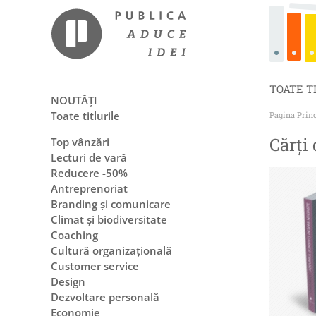
TOATE T
NOUTĂȚI
Toate titlurile
Pagina Prin
Cărți 
Top vânzări
Lecturi de vară
Reducere -50%
Antreprenoriat
Branding și comunicare
Climat și biodiversitate
Coaching
Cultură organizațională
Customer service
Design
Dezvoltare personală
Economie