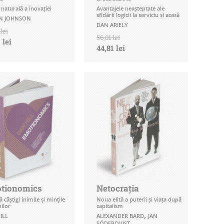
a naturală a inovației
Avantajele neașteptate ale
sfidării logicii la serviciu și acasă
EN JOHNSON
DAN ARIELY
lei
56,01 lei
 lei
44,81 lei
tionomics
Netocraţia
 câştigi inimile şi minţile
Noua elită a puterii şi viaţa după
ilor
capitalism
,
ILL
ALEXANDER BARD
JAN
SÖDERQVIST