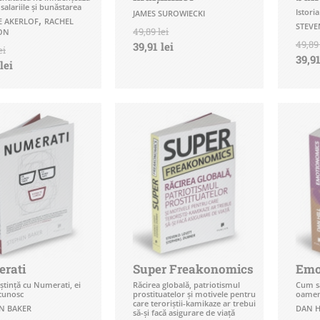
salariile și bunăstarea
Istori
JAMES SUROWIECKI
,
 AKERLOF
RACHEL
STEV
49,89 lei
ON
49,89 
39,91 lei
ei
39,91
lei
rati
Super Freakonomics
Emo
ștință cu Numerati, ei
Răcirea globală, patriotismul
Cum să
 cunosc
prostituatelor şi motivele pentru
oamen
care teroriştii-kamikaze ar trebui
N BAKER
DAN H
să-şi facă asigurare de viaţă