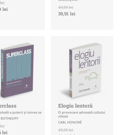
lei
49,89 lei
 lei
39,91 lei
erclass
Elogiu lentorii
globală a puterii şi lumea sa
O provocare adresată cultului
vitezei
 ROTHKOPF
CARL HONORÉ
lei
49,89 lei
 lei