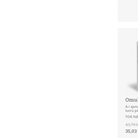
Omul
A-i ajut
lucru pe
TOR N
43,79 l
35,03 