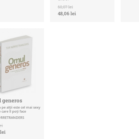
60,07 lei
48,06 lei
 generos
a pe alţii este cel mai sexy
 care îl poţi face
ØRRETRANDERS
ei
lei