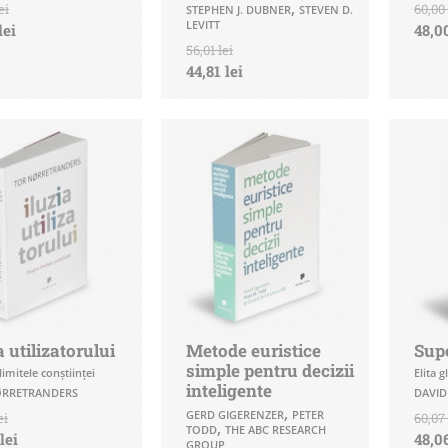
,
ei
60,00 
STEPHEN J. DUBNER
STEVEN D.
LEVITT
lei
48,00
56,01 lei
44,81 lei
a utilizatorului
Metode euristice
Sup
simple pentru decizii
imitele conştiinţei
Elita 
inteligente
ØRRETRANDERS
DAVID
,
GERD GIGERENZER
PETER
ei
60,07 
,
TODD
THE ABC RESEARCH
lei
48,06
GROUP