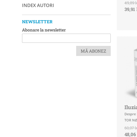
49,89 l
INDEX AUTORI
39,91 
NEWSLETTER
Abonare la newsletter
MĂ ABONEZ
Iluzi
Despre l
TOR N
60,07 l
48,06 