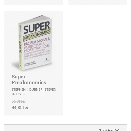
Super
Freakonomics
,
STEPHEN J. DUBNER
STEVEN
D. LEVITT
56,01 lei
44,81 lei
3 articol(e)