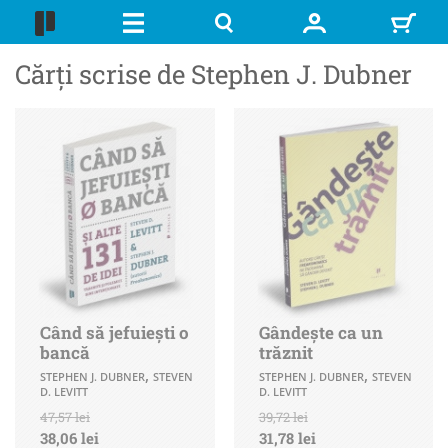
Cărți scrise de Stephen J. Dubner
Când să jefuieşti o
Gândește ca un
bancă
trăznit
,
,
STEPHEN J. DUBNER
STEVEN
STEPHEN J. DUBNER
STEVEN
D. LEVITT
D. LEVITT
47,57 lei
39,72 lei
38,06 lei
31,78 lei