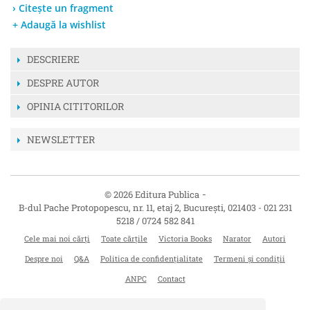
› Citește un fragment
+ Adaugă la wishlist
DESCRIERE
DESPRE AUTOR
OPINIA CITITORILOR
NEWSLETTER
-
© 2026 Editura Publica
B-dul Pache Protopopescu, nr. 11, etaj 2
,
București
,
021403
-
021 231
5218 / 0724 582 841
Cele mai noi cărți
Toate cărțile
Victoria Books
Narator
Autori
Despre noi
Q&A
Politica de confidențialitate
Termeni și condiții
ANPC
Contact