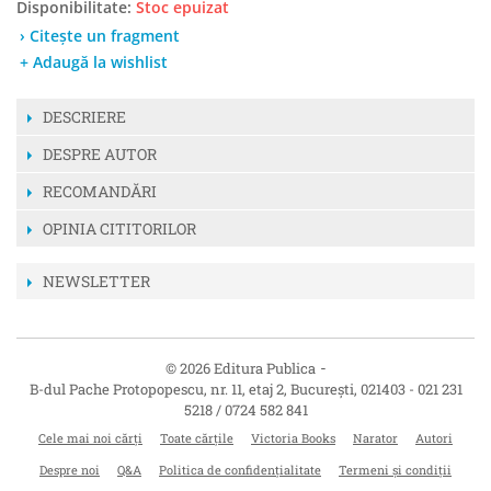
Disponibilitate:
Stoc epuizat
› Citește un fragment
+ Adaugă la wishlist
DESCRIERE
DESPRE AUTOR
RECOMANDĂRI
OPINIA CITITORILOR
NEWSLETTER
-
© 2026 Editura Publica
B-dul Pache Protopopescu, nr. 11, etaj 2
,
București
,
021403
-
021 231
5218 / 0724 582 841
Cele mai noi cărți
Toate cărțile
Victoria Books
Narator
Autori
Despre noi
Q&A
Politica de confidențialitate
Termeni și condiții