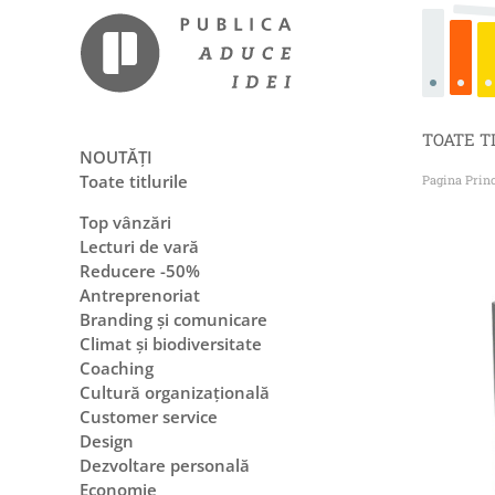
TOATE T
NOUTĂȚI
Toate titlurile
Pagina Prin
Top vânzări
Lecturi de vară
Reducere -50%
Antreprenoriat
Branding și comunicare
Climat și biodiversitate
Coaching
Cultură organizațională
Customer service
Design
Dezvoltare personală
Economie