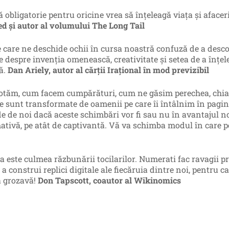
ă obligatorie pentru oricine vrea să înţeleagă viaţa şi afacer
ed şi autor al volumului The Long Tail
e care ne deschide ochii în cursa noastră confuză de a desc
e despre invenţia omenească, creativitate şi setea de a înţ
lă.
Dan Ariely, autor al cărţii Iraţional în mod previzibil
tăm, cum facem cumpărături, cum ne găsim perechea, chiar 
e sunt transformate de oamenii pe care îi întâlnim în pagini
e de noi dacă aceste schimbări vor fi sau nu în avantajul no
ativă, pe atât de captivantă. Vă va schimba modul în care pe
 este culmea răzbunării tocilarilor. Numerati fac ravagii pri
 a construi replici digitale ale fiecăruia dintre noi, pentru
ă grozavă!
Don Tapscott, coautor al Wikinomics