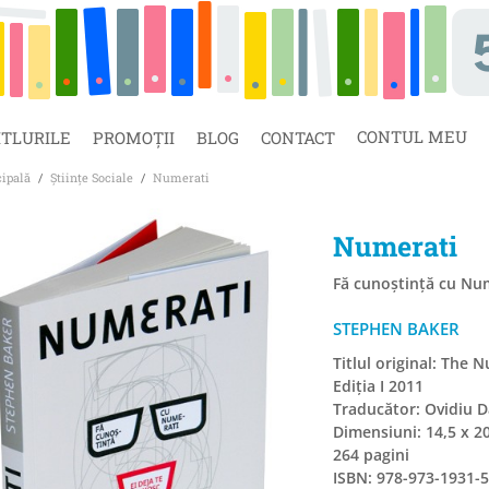
CONTUL MEU
ITLURILE
PROMOȚII
BLOG
CONTACT
cipală
/
Științe Sociale
/
Numerati
Numerati
Fă cunoștință cu Num
STEPHEN BAKER
Titlul original: The 
Ediția I 2011
Traducător: Ovidiu 
Dimensiuni: 14,5 x 2
264 pagini
ISBN: 978-973-1931-5