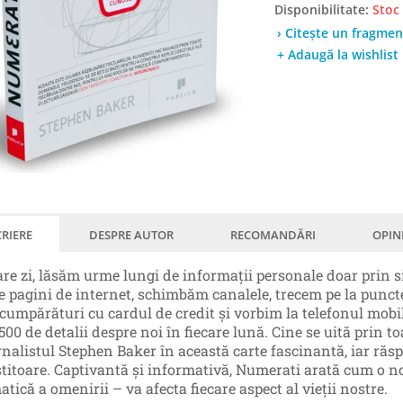
Disponibilitate:
Stoc
› Citește un fragmen
+ Adaugă la wishlist
RIERE
DESPRE AUTOR
RECOMANDĂRI
OPIN
care zi, lăsăm urme lungi de informaţii personale doar prin
pe pagini de internet, schimbăm canalele, trecem pe la punct
cumpărături cu cardul de credit şi vorbim la telefonul mob
00 de detalii despre noi în fiecare lună. Cine se uită prin to
urnalistul Stephen Baker în această carte fascinantă, iar răsp
ştitoare. Captivantă şi informativă, Numerati arată cum o n
tică a omenirii – va afecta fiecare aspect al vieţii nostre.