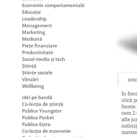
Economie comportamentală
Educație
Leadership
Management
Marketing
Medicină
Piețe financiare
Productivitate
Social media și tech
Știință
Științe sociale
Vânzări
DESC
Wellbeing
În fie
Idei pe bandă
click 
Co-lecția de știință
facem 
Publica Youngster
cam 2.5
Publica Pocket
afle j
Publica Extra
nelini
Co-lecția de economie
matema