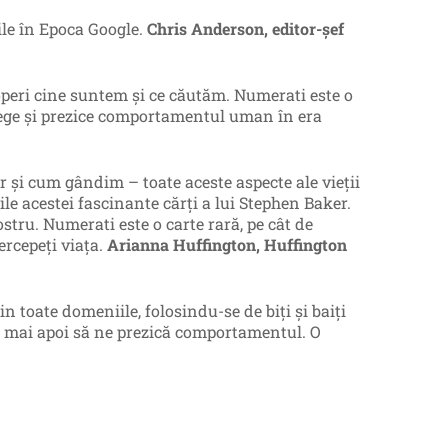
ile în Epoca Google.
Chris Anderson, editor-şef
operi cine suntem şi ce căutăm. Numerati este o
elege şi prezice comportamentul uman în era
şi cum gândim – toate aceste aspecte ale vieţii
le acestei fascinante cărţi a lui Stephen Baker.
stru. Numerati este o carte rară, pe cât de
rcepeţi viaţa.
Arianna Huffington, Huffington
n toate domeniile, folosindu-se de biţi şi baiţi
 ca mai apoi să ne prezică comportamentul. O