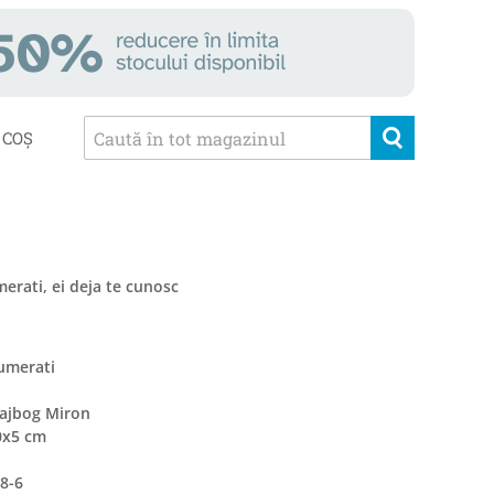
COȘ
erati, ei deja te cunosc
Numerati
Dajbog Miron
0x5 cm
8-6