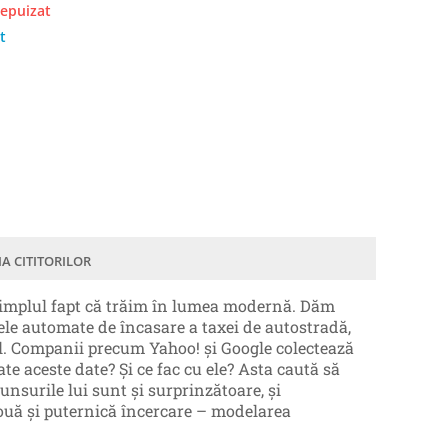
 epuizat
t
IA CITITORILOR
 simplul fapt că trăim în lumea modernă. Dăm
ele automate de încasare a taxei de autostradă,
il. Companii precum Yahoo! şi Google colectează
ate aceste date? Şi ce fac cu ele? Asta caută să
unsurile lui sunt şi surprinzătoare, şi
ouă şi puternică încercare – modelarea