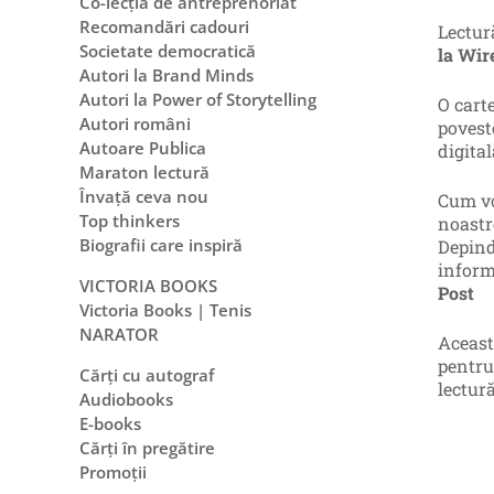
Co-lecția de antreprenoriat
Recomandări cadouri
Lectur
Societate democratică
la Wir
Autori la Brand Minds
Autori la Power of Storytelling
O cart
Autori români
povest
Autoare Publica
digita
Maraton lectură
Învață ceva nou
Cum vo
Top thinkers
noastr
Biografii care inspiră
Depind
inform
VICTORIA BOOKS
Post
Victoria Books | Tenis
NARATOR
Aceasta
pentru
Cărți cu autograf
lectur
Audiobooks
E-books
Cărți în pregătire
Promoții