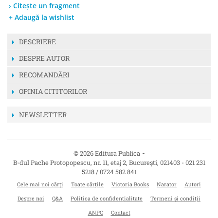
› Citește un fragment
+ Adaugă la wishlist
DESCRIERE
DESPRE AUTOR
RECOMANDĂRI
OPINIA CITITORILOR
NEWSLETTER
-
© 2026 Editura Publica
B-dul Pache Protopopescu, nr. 11, etaj 2
,
București
,
021403
-
021 231
5218 / 0724 582 841
Cele mai noi cărți
Toate cărțile
Victoria Books
Narator
Autori
Despre noi
Q&A
Politica de confidențialitate
Termeni și condiții
ANPC
Contact