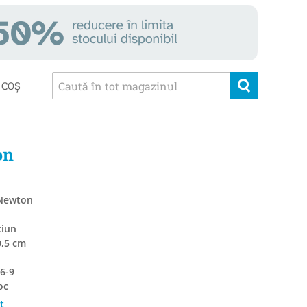
COȘ
on
c Newton
ciun
0,5 cm
6-9
oc
t