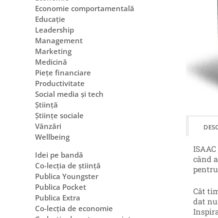
Economie comportamentală
Educație
Leadership
Management
Marketing
Medicină
Piețe financiare
Productivitate
Social media și tech
Știință
Științe sociale
Vânzări
DESC
Wellbeing
ISAAC 
Idei pe bandă
când a
Co-lecția de știință
pentru
Publica Youngster
Publica Pocket
Cât tim
Publica Extra
dat nu
Co-lecția de economie
Inspira