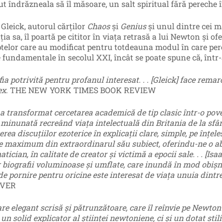
ut îndrăzneala să îl măsoare, un salt spiritual fără pereche 
Gleick, autorul cărţilor
Chaos
şi
Genius
şi unul dintre cei ma
ia sa, îl poartă pe cititor în viaţa retrasă a lui Newton şi of
telor care au modificat pentru totdeauna modul în care perc
e fundamentale în secolul XXI, încât se poate spune că, într
ia potrivită pentru profanul interesat. . . [Gleick] face rema
ex
. THE NEW YORK TIMES BOOK REVIEW
 a transformat cercetarea academică de tip clasic într-o pove
minunată recreând viaţa intelectuală din Britania de la sfârş
erea discuţiilor ezoterice în explicaţii clare, simple, pe înţ
te maximum din extraordinarul său subiect, oferindu-ne o ab
ician, în calitate de creator şi victimă a epocii sale. . . [I
 biografii voluminoase şi umflate, care inundă în mod obişnu
e pornire pentru oricine este interesat de viaţa unuia dintre
RVER
re elegant scrisă şi pătrunzătoare, care îl reînvie pe Newton ş
n solid explicator al ştiinţei newtoniene, ci şi un dotat stili