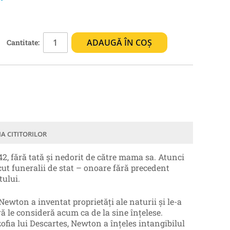
ADAUGĂ ÎN COȘ
Cantitate:
IA CITITORILOR
, fără tată şi nedorit de către mama sa. Atunci
cut funeralii de stat – onoare fără precedent
tului.
Newton a inventat proprietăţi ale naturii şi le-a
ră le consideră acum ca de la sine înţelese.
ozofia lui Descartes, Newton a înţeles intangibilul