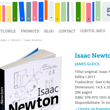
CONTUL MEU
ITLURILE
PROMOȚII
BLOG
CONTACT
cipală
/
Știință
/
Isaac Newton
Isaac Newt
JAMES GLEICK
Titlul original: Isaa
Ediția I 2011
Traducător: Dan Cră
Dimensiuni: 14,5 x 2
296 pagini
ISBN: 978-973-1931-8
Disponibilitate:
În st
› Citește un fragmen