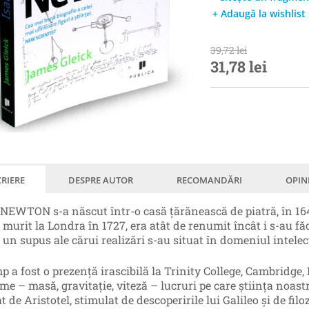
+ Adaugă la wishlist
39,72 lei
31,78 lei
RIERE
DESPRE AUTOR
RECOMANDĂRI
OPIN
NEWTON s-a născut într-o casă ţărănească de piatră, în 1642
 murit la Londra în 1727, era atât de renumit încât i s-au fă
 un supus ale cărui realizări s-au situat în domeniul intelec
p a fost o prezenţă irascibilă la Trinity College, Cambridge, 
me – masă, gravitaţie, viteză – lucruri pe care ştiinţa noast
t de Aristotel, stimulat de descoperirile lui Galileo şi de fil