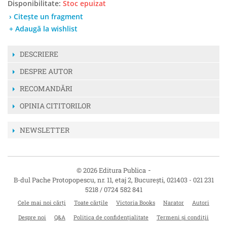
Disponibilitate:
Stoc epuizat
› Citește un fragment
+ Adaugă la wishlist
DESCRIERE
DESPRE AUTOR
RECOMANDĂRI
OPINIA CITITORILOR
NEWSLETTER
-
© 2026 Editura Publica
B-dul Pache Protopopescu, nr. 11, etaj 2
,
București
,
021403
-
021 231
5218 / 0724 582 841
Cele mai noi cărți
Toate cărțile
Victoria Books
Narator
Autori
Despre noi
Q&A
Politica de confidențialitate
Termeni și condiții