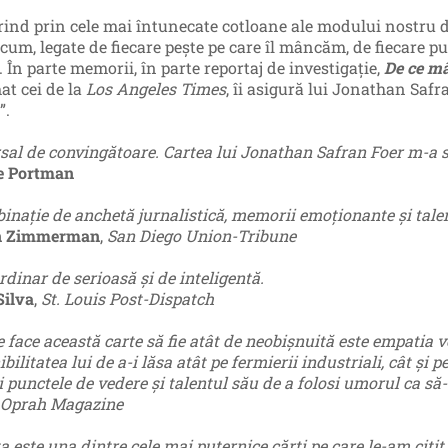
rind prin cele mai întunecate cotloane ale modului nostru de
um, legate de fiecare pește pe care îl mâncăm, de fiecare pui 
 În parte memorii, în parte reportaj de investigație,
De ce m
at cei de la
Los Angeles Times
, îi asigură lui Jonathan Safr
”.
sal de convingătoare. Cartea lui Jonathan Safran Foer m-a 
e Portman
inație de anchetă jurnalistică, memorii emoționante și talent
n Zimmerman
,
San Diego Union-Tribune
rdinar de serioasă și de inteligentă.
Silva
,
St. Louis Post-Dispatch
e face această carte să fie atât de neobișnuită este empatia 
bilitatea lui de a-i lăsa atât pe fermierii industriali, cât și 
i punctele de vedere și talentul său de a folosi umorul ca să
 Oprah Magazine
 este una dintre cele mai puternice cărți pe care le-am citit 