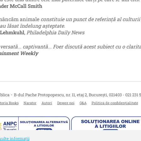
der McCall Smith
 mâncăm animale
constituie un punct de referință al culturi
-au lăsat îndelung așteptate.
 Lehmkuhl
,
Philadelphia Daily News
ersată... captivantă... Foer discută acest subiect cu o clari
tainment Weekly
-
blica
B-dul Pache Protopopescu, nr. 11, etaj 2
,
București
,
021403
-
021 231 
toria Books
Narator
Autori
Despre noi
Q&A
Politica de confidențialitate
ulte informații