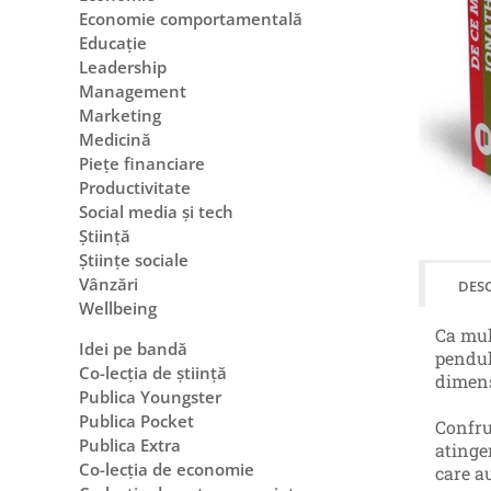
Economie comportamentală
Educație
Leadership
Management
Marketing
Medicină
Piețe financiare
Productivitate
Social media și tech
Știință
Științe sociale
Vânzări
DESC
Wellbeing
Ca mul
Idei pe bandă
pendul
Co-lecția de știință
dimens
Publica Youngster
Publica Pocket
Confru
Publica Extra
atinge
Co-lecția de economie
care a