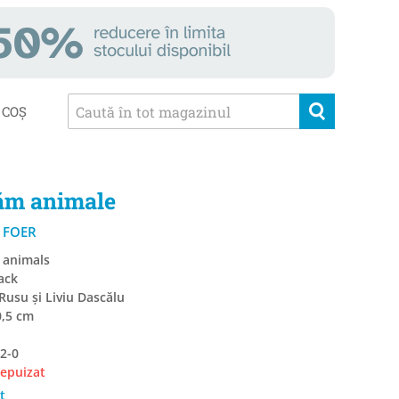
COȘ
ăm animale
 FOER
g animals
ack
Rusu și Liviu Dascălu
0,5 cm
2-0
 epuizat
t