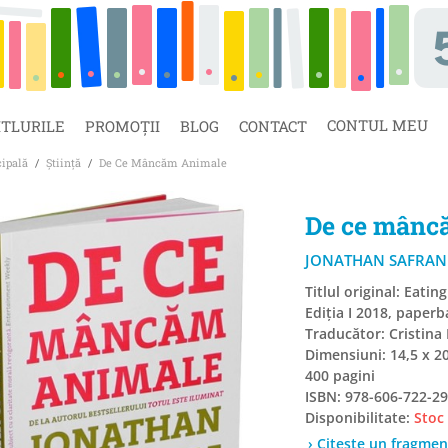
CONTUL MEU
ITLURILE
PROMOȚII
BLOG
CONTACT
cipală
/
Știință
/
De Ce Mâncăm Animale
De ce mânc
JONATHAN SAFRAN
Titlul original: Eatin
Ediția I 2018, paperb
Traducător: Cristina 
Dimensiuni: 14,5 x 2
400 pagini
ISBN: 978-606-722-29
Disponibilitate:
Stoc
› Citește un fragmen