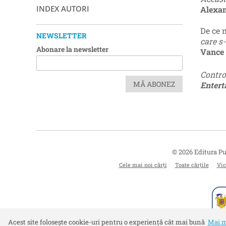
INDEX AUTORI
Alexan
De ce
NEWSLETTER
care s
Abonare la newsletter
Vance
Controv
MĂ ABONEZ
Enter
© 2026 Editura Pu
Cele mai noi cărți
Toate cărțile
Vic
Acest site folosește cookie-uri pentru o experiență cât mai bună
Mai m