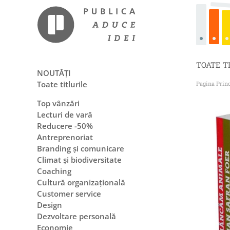
TOATE T
NOUTĂȚI
Toate titlurile
Pagina Prin
Top vânzări
Lecturi de vară
Reducere -50%
Antreprenoriat
Branding și comunicare
Climat și biodiversitate
Coaching
Cultură organizațională
Customer service
Design
Dezvoltare personală
Economie