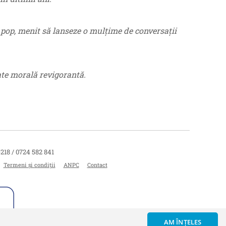
i pop, menit să lanseze o mulțime de conversații
tate morală revigorantă.
5218 / 0724 582 841
Termeni și condiții
ANPC
Contact
AM ÎNȚELES