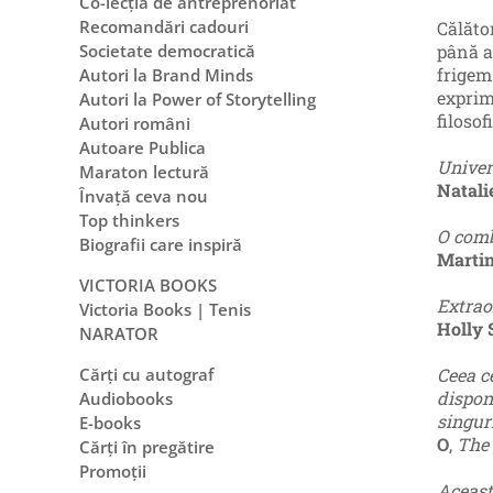
Co-lecția de antreprenoriat
Recomandări cadouri
Călăto
până ac
Societate democratică
frigem.
Autori la Brand Minds
exprim
Autori la Power of Storytelling
filosofi
Autori români
Autoare Publica
Univer
Maraton lectură
Natali
Învață ceva nou
Top thinkers
O comb
Biografii care inspiră
Marti
VICTORIA BOOKS
Extrao
Victoria Books | Tenis
Holly 
NARATOR
Ceea c
Cărți cu autograf
disponi
Audiobooks
singur
E-books
O
,
The
Cărți în pregătire
Promoții
Aceasta