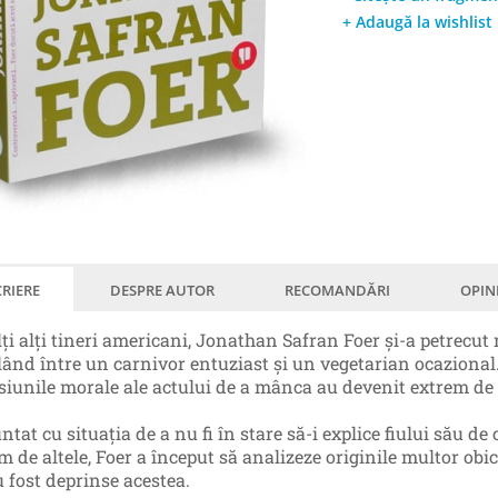
+ Adaugă la wishlist
RIERE
DESPRE AUTOR
RECOMANDĂRI
OPIN
ți alţi tineri americani, Jonathan Safran Foer și-a petrecut
ând între un carnivor entuziast și un vegetarian ocazional. 
iunile morale ale actului de a mânca au devenit extrem de 
ntat cu situația de a nu fi în stare să-i explice fiului său
m de altele, Foer a început să analizeze originile multor obi
u fost deprinse acestea.