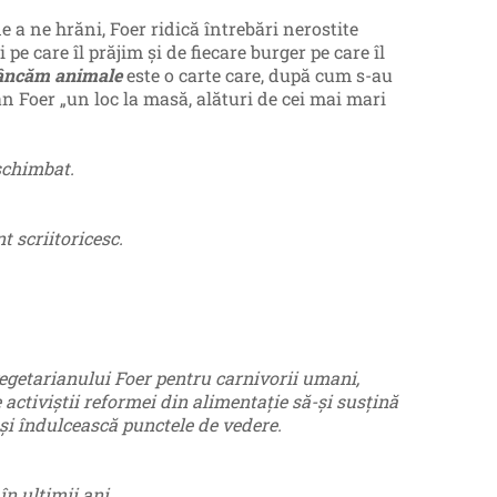
 a ne hrăni, Foer ridică întrebări nerostite
pe care îl prăjim și de fiecare burger pe care îl
âncăm animale
este o carte care, după cum s-au
an Foer „un loc la masă, alături de cei mai mari
schimbat.
 scriitoricesc.
vegetarianului Foer pentru carnivorii umani,
pe activiștii reformei din alimentație să-și susțină
-și îndulcească punctele de vedere.
în ultimii ani.