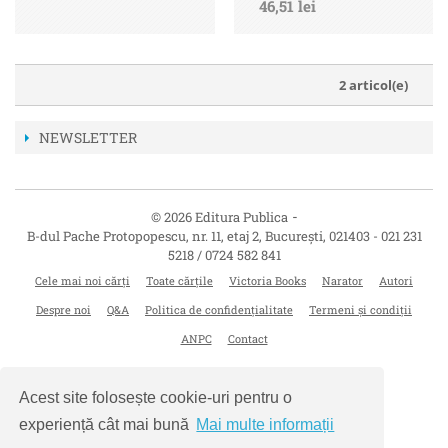
46,51 lei
2 articol(e)
NEWSLETTER
-
© 2026 Editura Publica
B-dul Pache Protopopescu, nr. 11, etaj 2
,
București
,
021403
-
021 231
5218 / 0724 582 841
Cele mai noi cărți
Toate cărțile
Victoria Books
Narator
Autori
Despre noi
Q&A
Politica de confidențialitate
Termeni și condiții
ANPC
Contact
Acest site folosește cookie-uri pentru o
experiență cât mai bună
Mai multe informații