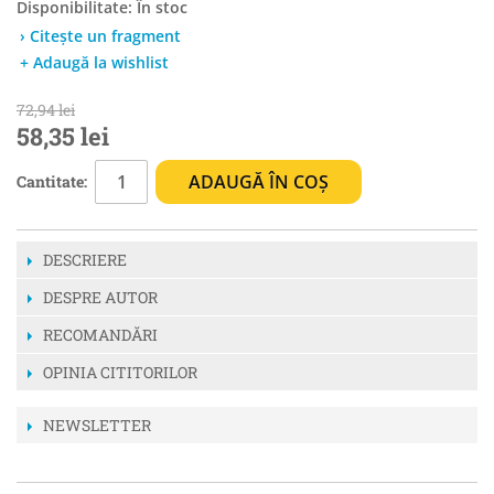
Disponibilitate:
În stoc
› Citește un fragment
+ Adaugă la wishlist
72,94 lei
58,35 lei
ADAUGĂ ÎN COȘ
Cantitate:
DESCRIERE
DESPRE AUTOR
RECOMANDĂRI
OPINIA CITITORILOR
NEWSLETTER