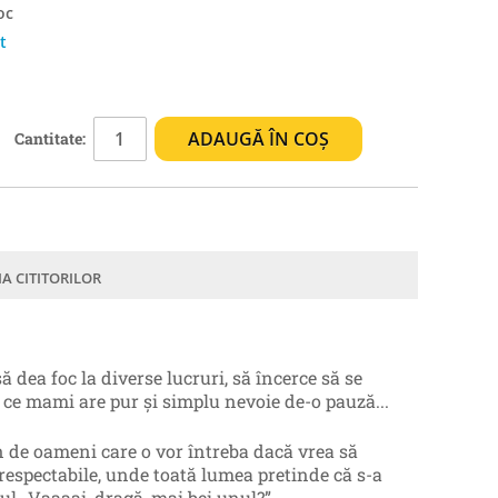
oc
t
ADAUGĂ ÎN COȘ
Cantitate:
IA CITITORILOR
 să dea foc la diverse lucruri, să încerce să se
p ce mami are pur și simplu nevoie de-o pauză...
n de oameni care o vor întreba dacă vrea să
 respectabile, unde toată lumea pretinde că s-a
l „Vaaaai, dragă, mai bei unul?”.