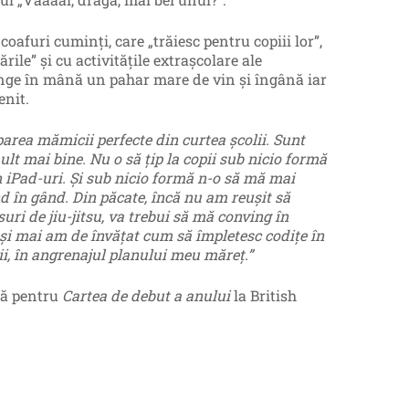
afuri cuminți, care „trăiesc pentru copiii lor”,
rile” și cu activitățile extrașcolare ale
ânge în mână un pahar mare de vin și îngână iar
enit.
parea mămicii perfecte din curtea școlii. Sunt
lt mai bine. Nu o să țip la copii sub nicio formă
în iPad-uri. Și sub nicio formă n-o să mă mai
nd în gând. Din păcate, încă nu am reușit să
uri de jiu-jitsu, va trebui să mă conving în
 și mai am de învățat cum să împletesc codițe în
ii, în angrenajul planului meu măreț.”
tă pentru
Cartea de debut a anului
la British