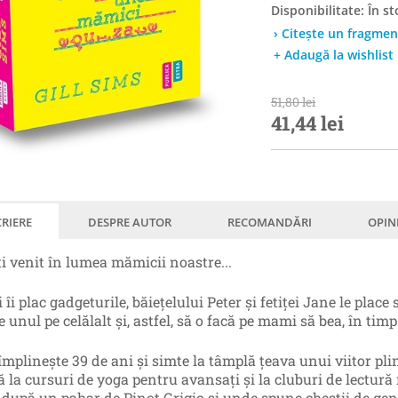
Disponibilitate:
În st
› Citește un fragmen
+ Adaugă la wishlist
51,80 lei
41,44 lei
RIERE
DESPRE AUTOR
RECOMANDĂRI
OPIN
ți venit în lumea mămicii noastre...
i îi plac gadgeturile, băiețelului Peter și fetiței Jane le place
 unul pe celălalt și, astfel, să o facă pe mami să bea, în tim
mplinește 39 de ani și simte la tâmplă țeava unui viitor pli
 la cursuri de yoga pentru avansați și la cluburi de lectură
 după un pahar de Pinot Grigio și unde spune chestii de genu