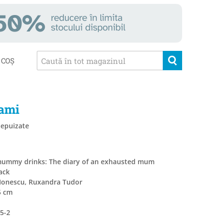
COȘ
mami
 epuizate
y mummy drinks: The diary of an exhausted mum
ack
 Ionescu, Ruxandra Tudor
5 cm
5-2