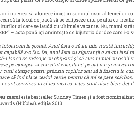
ami nu vrea să alunece încet în somnul ușor al femeilor cu co
cearcă la locul de joacă să se eclipseze una pe alta cu „realiză
iturilor și care se laudă cu ultimele vacanțe. Nu, mami str
„SBP” – asta până își amintește de bijuteria de idee care i-a v
e întoarcem la școală. Anul ăsta o să fiu mie-n sută întruchi
t capabilă s-o fac. Da, anul ăsta cu siguranță o să-mi iasă mu
să-i las să se îndoape cu chipsuri și să stea numai cu ochii 
esc pe canapea la sfârșitul zilei, dând pe gât vin și măscări
cutii etanșe pentru prânzul copiilor sau să îi înscriu la curs
uare că îmi place ceaiul verde, pentru că mi se pare scârbos,
dar sunt convinsă în sinea mea că astea sunt niște biete detal
bea mami
este bestseller Sunday Times și a fost nominaliza
wards (Nibbies), ediția 2018.