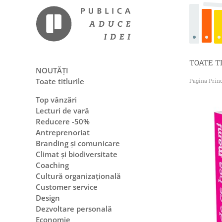
TOATE T
NOUTĂȚI
Toate titlurile
Pagina Prin
Top vânzări
Lecturi de vară
Reducere -50%
Antreprenoriat
Branding și comunicare
Climat și biodiversitate
Coaching
Cultură organizațională
Customer service
Design
Dezvoltare personală
Economie