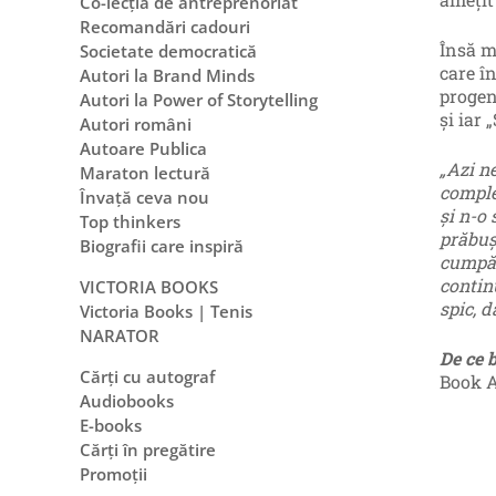
Co-lecția de antreprenoriat
Recomandări cadouri
Însă m
Societate democratică
care în
Autori la Brand Minds
progen
Autori la Power of Storytelling
și iar 
Autori români
Autoare Publica
„Azi n
Maraton lectură
comple
Învață ceva nou
și n-o 
Top thinkers
prăbuș
Biografii care inspiră
cumpăr 
contin
VICTORIA BOOKS
spic, 
Victoria Books | Tenis
NARATOR
De ce 
Cărți cu autograf
Book A
Audiobooks
E-books
Cărți în pregătire
Promoții