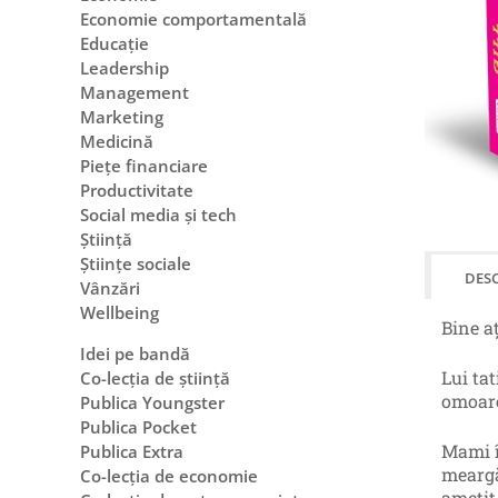
Economie comportamentală
Educație
Leadership
Management
Marketing
Medicină
Piețe financiare
Productivitate
Social media și tech
Știință
Științe sociale
DESC
Vânzări
Wellbeing
Bine a
Idei pe bandă
Lui tat
Co-lecția de știință
omoare
Publica Youngster
Publica Pocket
Mami î
Publica Extra
meargă
Co-lecția de economie
amețit