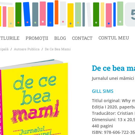
CONTUL MEU
ITLURILE
PROMOȚII
BLOG
CONTACT
cipală
/
Autoare Publica
/
De Ce Bea Mami
De ce bea 
Jurnalul unei mămici
GILL SIMS
Titlul original: Wh
Ediția I 2020, paperb
Traducător: Cristian
Dimensiuni: 13 x 20,
440 pagini
ISBN: 978-606-722-35