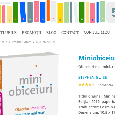
CONTUL MEU
ITLURILE
PROMOȚII
BLOG
CONTACT
cipală
/
Productivitate
/
Miniobiceiuri
Miniobiceiu
Obiceiuri mai mici, r
STEPHEN GUISE
Comentarii
Titlul original: Minih
Ediția I 2019, paperb
Traducător: Cosmin 
Dimensiuni: 10,5 x 1