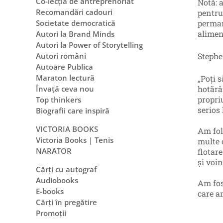
Co-lecția de antreprenoriat
Notă: a
Recomandări cadouri
pentru
permane
Societate democratică
alimen
Autori la Brand Minds
Autori la Power of Storytelling
Stephen
Autori români
Autoare Publica
Maraton lectură
„Poți 
hotărâ
Învață ceva nou
propriu
Top thinkers
serios
Biografii care inspiră
VICTORIA BOOKS
Am fol
Victoria Books | Tenis
multe 
NARATOR
flotare
și voi
Cărți cu autograf
Audiobooks
Am fos
E-books
care am
Cărți în pregătire
Promoții