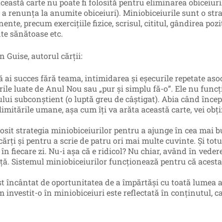
ceastă carte nu poate fi folosită pentru eliminarea obiceiuril
 a renunța la anumite obiceiuri). Miniobiceiurile sunt o str
nte, precum exercițiile fizice, scrisul, cititul, gândirea po
te sănătoase etc.
 Guise, autorul cărții:
să ai succes fără teama, intimidarea și eșecurile repetate aso
rile luate de Anul Nou sau „pur și simplu fă-o”. Ele nu funcț
lui subconștient (o luptă greu de câștigat). Abia când începi 
 limitările umane, așa cum îți va arăta această carte, vei ob
osit strategia miniobiceiurilor pentru a ajunge în cea mai bu
cărți și pentru a scrie de patru ori mai multe cuvinte. Și to
 în fiecare zi. Nu-i așa că e ridicol? Nu chiar, având în veder
nță. Sistemul miniobiceiurilor funcționează pentru că acesta 
t încântat de oportunitatea de a împărtăși cu toată lumea a
 investit-o în miniobiceiuri este reflectată în conținutul, ca