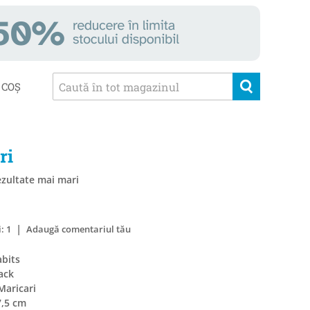
COȘ
ri
ezultate mai mari
|
: 1
Adaugă comentariul tău
abits
ack
Maricari
7,5 cm