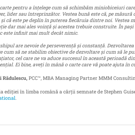
carte pentru a înțelege cum să schimbăm miniobiceiuri care 
r, lider sau întreprinzător. Vestea bună este că, pe măsură ce
 și că este pe deplin în puterea fiecăruia dintre noi. Vestea 
ție dar mai ales voință și acestea trebuie construite. În paş
c este infinit mai mult decât nimic.
shipul are nevoie de perseverență și constanță. Dezvoltarea o
ge cum să ne stabilim obiective de dezvoltare și cum să le pu
nțiator, cel care ne va aduce succesul în această perioadă di
ențial. Ei bine, aveți în mână o carte care vă poate ajuta în c
 Rădulescu,
PCC™, MBA Managing Partner MMM Consulti
ia ediției în limba română a cărții semnate de Stephen Guis
ational
.