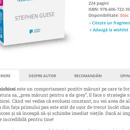
224 pagini
ISBN: 978-606-722-35
Disponibilitate:
Stoc
› Citește un fragmen
+ Adaugă la wishlist
RIERE
DESPRE AUTOR
RECOMANDĂRI
OPIN
iobicei
este un comportament pozitiv mărunt pe care te forțezi
tura sa, „prea mărunt pentru a da greș”, îl face o strategie 
icei. Când vei vedea că evoluezi constant, nu vei avea de ale
a din fața primului pas este atât de ușor de trecut încât chi
cces și să înceapă să-și schimbe imediat viețile. Dacă ai imp
e incredibilă pentru tine!