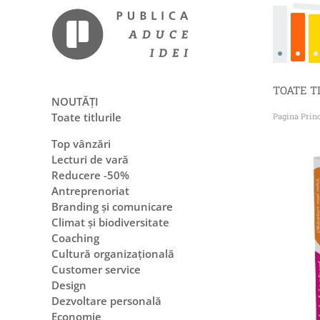
TOATE T
NOUTĂȚI
Toate titlurile
Pagina Prin
Top vânzări
Lecturi de vară
Reducere -50%
Antreprenoriat
Branding și comunicare
Climat și biodiversitate
Coaching
Cultură organizațională
Customer service
Design
Dezvoltare personală
Economie