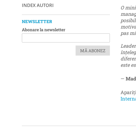
INDEX AUTORI
O mini
manage
posibil
NEWSLETTER
motiva
Abonare la newsletter
pas mi
Leader
MĂ ABONEZ
înțele
difere
este es
—
Madi
Apariț
Intern