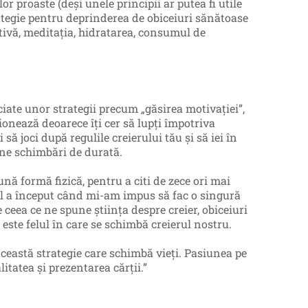
or proaste (deși unele principii ar putea fi utile
ategie pentru deprinderea de obiceiuri sănătoase
zitivă, meditația, hidratarea, consumul de
ciate unor strategii precum „găsirea motivației”,
ionează deoarece îți cer să lupți împotriva
să joci după regulile creierului tău și să iei în
ține schimbări de durată.
nă formă fizică, pentru a citi de zece ori mai
tul a început când mi-am impus să fac o singură
e ceea ce ne spune știința despre creier, obiceiuri
este felul în care se schimbă creierul nostru.
ceastă strategie care schimbă vieți. Pasiunea pe
litatea și prezentarea cărții.”