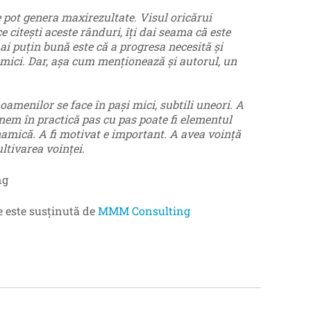
pot genera maxirezultate. Visul oricărui
 citeşti aceste rânduri, îți dai seama că este
mai puţin bună este că
a progresa necesită și
i mici. Dar, așa cum menționează și autorul, un
amenilor se face în pași mici, subtili uneori.
A
nem în practică pas cu pas poate fi elementul
namică. A fi motivat e important. A avea voință
ultivarea voinței.
ng
e este susținută de
MMM Consulting