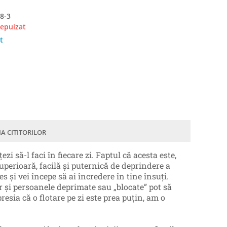
8-3
 epuizat
t
IA CITITORILOR
 să-l faci în fiecare zi. Faptul că acesta este,
superioară, facilă și puternică de deprindere a
s și vei începe să ai încredere în tine însuți.
ar și persoanele deprimate sau „blocate” pot să
resia că o flotare pe zi este prea puțin, am o