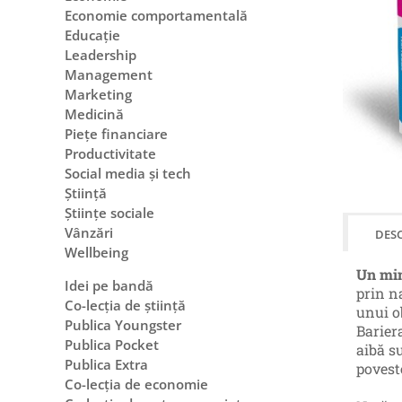
Economie comportamentală
Educație
Leadership
Management
Marketing
Medicină
Piețe financiare
Productivitate
Social media și tech
Știință
Științe sociale
Vânzări
DESC
Wellbeing
Un min
Idei pe bandă
prin na
Co-lecția de știință
unui ob
Publica Youngster
Barier
Publica Pocket
aibă su
Publica Extra
povest
Co-lecția de economie