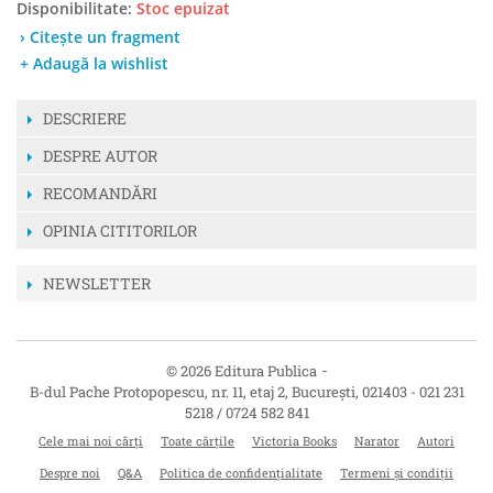
Disponibilitate:
Stoc epuizat
› Citește un fragment
+ Adaugă la wishlist
DESCRIERE
DESPRE AUTOR
RECOMANDĂRI
OPINIA CITITORILOR
NEWSLETTER
-
© 2026 Editura Publica
B-dul Pache Protopopescu, nr. 11, etaj 2
,
București
,
021403
-
021 231
5218 / 0724 582 841
Cele mai noi cărți
Toate cărțile
Victoria Books
Narator
Autori
Despre noi
Q&A
Politica de confidențialitate
Termeni și condiții