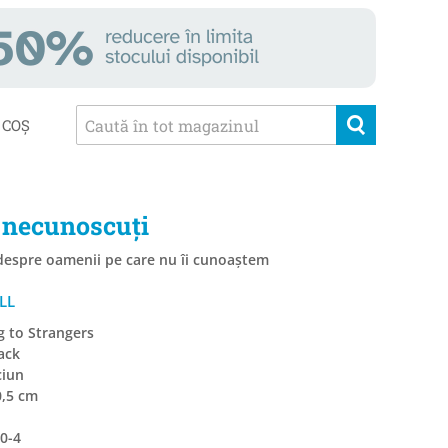
COȘ
 necunoscuți
 despre oamenii pe care nu îi cunoaștem
LL
ng to Strangers
ack
ciun
0,5 cm
0-4