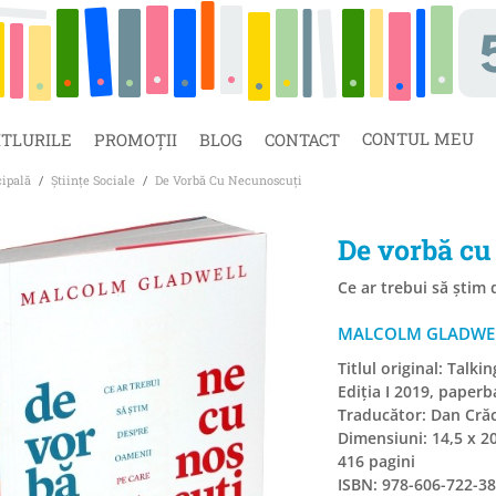
CONTUL MEU
ITLURILE
PROMOȚII
BLOG
CONTACT
cipală
/
Științe Sociale
/
De Vorbă Cu Necunoscuți
De vorbă cu
Ce ar trebui să știm
MALCOLM GLADWE
Titlul original: Talki
Ediția I 2019, paperb
Traducător: Dan Cră
Dimensiuni: 14,5 x 2
416 pagini
ISBN: 978-606-722-38