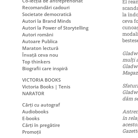
Co-lecția de antreprenoriat
El rea
Recomandări cadouri
scanda
la înd
Societate democratică
ceva fo
Autori la Brand Minds
cunoaș
Autori la Power of Storytelling
modali
Autori români
bestes
Autoare Publica
Maraton lectură
Gladwe
Învață ceva nou
mulți a
Top thinkers
Gladwe
Biografii care inspiră
Magaz
VICTORIA BOOKS
Sfaturi
Victoria Books | Tenis
Gladwe
NARATOR
dăm se
Cărți cu autograf
Antren
Audiobooks
în rel
E-books
acesto
Cărți în pregătire
Gazett
Promoții