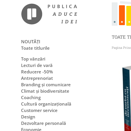
TOATE T
NOUTĂȚI
Toate titlurile
Pagina Prin
Top vânzări
Lecturi de vară
Reducere -50%
Antreprenoriat
Branding și comunicare
Climat și biodiversitate
Coaching
Cultură organizațională
Customer service
Design
Dezvoltare personală
Economie