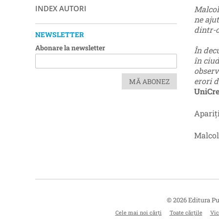
INDEX AUTORI
Malcol
ne ajut
dintr-
NEWSLETTER
Abonare la newsletter
În dec
în ciu
observ
erori 
MĂ ABONEZ
UniCre
Apariț
Malcol
© 2026 Editura Pu
Cele mai noi cărți
Toate cărțile
Vic