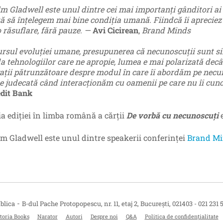
m Gladwell este unul dintre cei mai importanți gânditori ai z
ă să înțelegem mai bine condiția umană. Fiindcă îi apreciez s
o răsuflare, fără pauze. —
Avi Cicirean
,
Brand Minds
ursul evoluţiei umane, presupunerea că necunoscuţii sunt si
da tehnologiilor care ne apropie, lumea e mai polarizată decâ
ații pătrunzătoare despre modul în care îi abordăm pe necu
de judecată când interacționăm cu oamenii pe care nu îi cun
dit Bank
ia ediției în limba română a cărții
De vorbă cu necunoscuți
m Gladwell este unul dintre speakerii conferinței
Brand Mi
-
blica
B-dul Pache Protopopescu, nr. 11, etaj 2
,
București
,
021403
-
021 231 
toria Books
Narator
Autori
Despre noi
Q&A
Politica de confidențialitate