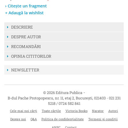
› Citește un fragment
+ Adaugă la wishlist
DESCRIERE
DESPRE AUTOR
RECOMANDĂRI
OPINIA CITITORILOR
NEWSLETTER
-
© 2026 Editura Publica
B-dul Pache Protopopescu, nr. 11, etaj 2
,
București
,
021403
-
021 231
5218 / 0724 582 841
Cele mai noi cărți
Toate cărțile
Victoria Books
Narator
Autori
Despre noi
Q&A
Politica de confidențialitate
Termeni și condiții
ANPC
Contact