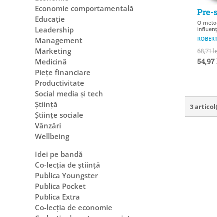
Economie comportamentală
Pre-
Educație
O metod
Leadership
influenț
ROBERT
Management
Marketing
68,71 l
54,97 
Medicină
Piețe financiare
Productivitate
Social media și tech
Știință
3 articol
Științe sociale
Vânzări
Wellbeing
Idei pe bandă
Co-lecția de știință
Publica Youngster
Publica Pocket
Publica Extra
Co-lecția de economie