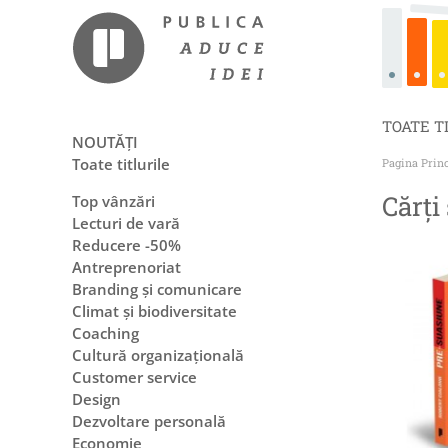
TOATE T
NOUTĂȚI
Toate titlurile
Pagina Prin
Cărți
Top vânzări
Lecturi de vară
Reducere -50%
Antreprenoriat
Branding și comunicare
Climat și biodiversitate
Coaching
Cultură organizațională
Customer service
Design
Dezvoltare personală
Economie