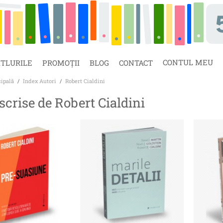
CONTUL MEU
ITLURILE
PROMOȚII
BLOG
CONTACT
cipală
/
Index Autori
/
Robert Cialdini
 scrise de Robert Cialdini