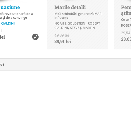
suasiune
Marile detalii
Per
știi
ă revoluționară de a
MICI schimbări generează MARI
a și de a convinge
influenţe
Ce te 
,
 CIALDINI
NOAH J. GOLDSTEIN
ROBERT
ROBER
,
CIALDINI
STEVE J. MARTIN
ei
29,54 
49,89 lei
lei
23,63
39,91 lei
(e)