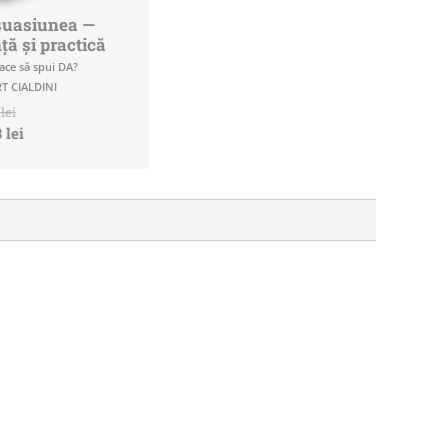
suasiunea —
nță și practică
face să spui DA?
T CIALDINI
lei
 lei