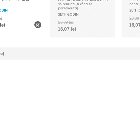
să renunți (și când să
pentru
perseverezi)
ODIN
SETH 
SETH GODIN
ei
20,09 
20,09 lei
lei
16,07
16,07 lei
(e)