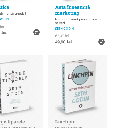
tica
Asta înseamnă
marketing
ză muncă creativă
GODIN
Nu poți fi văzut până nu înveți
să vezi
lei
SETH GODIN
 lei
62,37 lei
49,90 lei
ge tiparele
Linchpin
i făcut ultima dată ceva
Ești de neînlocuit?