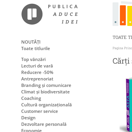
TOATE T
NOUTĂȚI
Toate titlurile
Pagina Prin
Cărți
Top vânzări
Lecturi de vară
Reducere -50%
Antreprenoriat
Branding și comunicare
Climat și biodiversitate
Coaching
Cultură organizațională
Customer service
Design
Dezvoltare personală
Economie