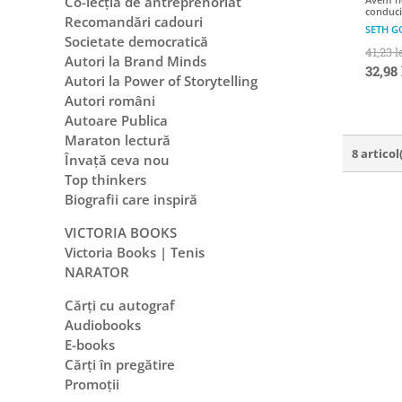
Co-lecția de antreprenoriat
conduci
Recomandări cadouri
SETH G
Societate democratică
41,23 l
Autori la Brand Minds
32,98 
Autori la Power of Storytelling
Autori români
Autoare Publica
Maraton lectură
8 articol
Învață ceva nou
Top thinkers
Biografii care inspiră
VICTORIA BOOKS
Victoria Books | Tenis
NARATOR
Cărți cu autograf
Audiobooks
E-books
Cărți în pregătire
Promoții