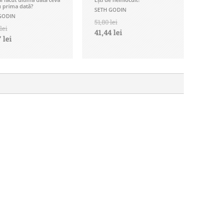
 prima dată?
SETH GODIN
GODIN
51,80 lei
lei
41,44 lei
 lei