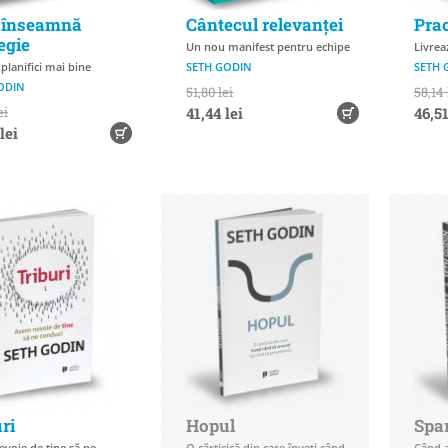
 înseamnă
Cântecul relevanței
Prac
egie
Un nou manifest pentru echipe
Livrea
planifici mai bine
SETH GODIN
SETH 
ODIN
51,80 lei
58,14 
ei
41,44 lei
46,51
lei
ri
Hopul
Spar
voie de tine să ne
O cărticică din care înveți când
Când a