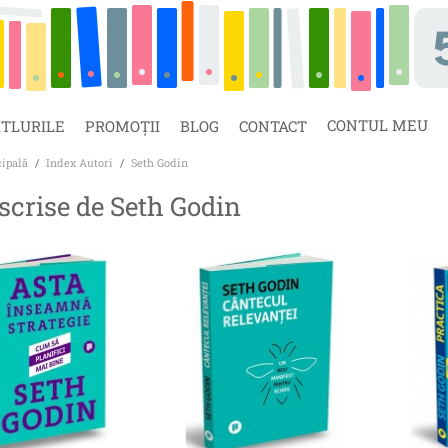
CONTUL MEU
ITLURILE
PROMOȚII
BLOG
CONTACT
cipală
/
Index Autori
/
Seth Godin
 scrise de Seth Godin