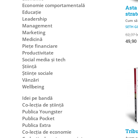
Economie comportamentală
Asta
Educație
strat
Leadership
Cum să 
Management
SETH G
Marketing
62,37 l
Medicină
49,90 
Piețe financiare
Productivitate
Social media și tech
Știință
Științe sociale
Vânzări
Wellbeing
Idei pe bandă
Co-lecția de știință
Publica Youngster
Publica Pocket
Publica Extra
Tribu
Co-lecția de economie
Avem ne