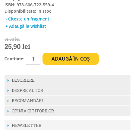
ISBN: 978-606-722-559-4
Disponibilitate:
În stoc
› Citește un fragment
+ Adaugă la wishlist
51,80 lei
25,90 lei
ADAUGĂ ÎN COȘ
Cantitate:
DESCRIERE
DESPRE AUTOR
RECOMANDĂRI
OPINIA CITITORILOR
NEWSLETTER