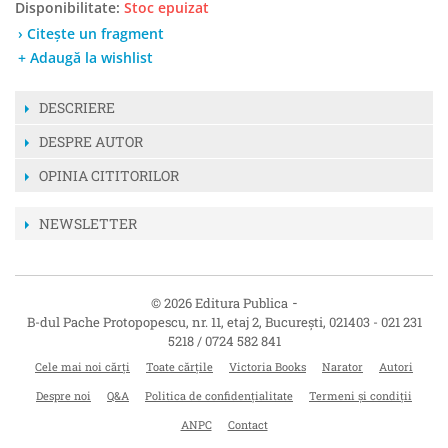
Disponibilitate:
Stoc epuizat
› Citește un fragment
+ Adaugă la wishlist
DESCRIERE
DESPRE AUTOR
OPINIA CITITORILOR
NEWSLETTER
-
© 2026 Editura Publica
B-dul Pache Protopopescu, nr. 11, etaj 2
,
București
,
021403
-
021 231
5218 / 0724 582 841
Cele mai noi cărți
Toate cărțile
Victoria Books
Narator
Autori
Despre noi
Q&A
Politica de confidențialitate
Termeni și condiții
ANPC
Contact