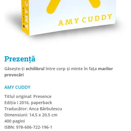
Prezenţă
Găseşte-ţi
echilibrul
între corp şi minte în faţa
marilor
provocări
AMY CUDDY
Titlul original: Presence
Ediția I 2016, paperback
Traducător: Anca Bărbulescu
Dimensiuni: 14,5 x 20,5 cm
400 pagini
ISBN: 978-606-722-196-1