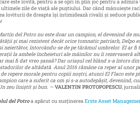
are este lovită, pentru a se opri în plin joc pentru a admira 
 ultimele zile de viaţă ale puştiului. Dar când mânuiește rac
ea loviturii de dreapta își intimidează rivalii și seduce publ
!
artín del Potro nu este doar un campion, el devenind de mul
tăţii şi mai rezistent decât orice tomnatic patriarh, Delpo es
i neiertător, întorcându-se de pe tărâmul umbrelor. El ar fi 
eraţii la ambele încheieturi ale mâinilor nu îi rezervaseră alt
-ar mai fi dat vreo şansă? Dar uriaşul cel blând s-a întors d
stadorilor de altădată. Anul 2016 rămâne ca reper al unor p
 de repere morale pentru copiii noştri, atunci El Flaco este 
ampion care a suferit ca om şi s-a autodepăşit, devenind, cu
Un zeu liniştit şi bun. —
VALENTIN PROTOPOPESCU
, jurnal
lul del Potro
a apărut cu susținerea
Erste Asset Manageme