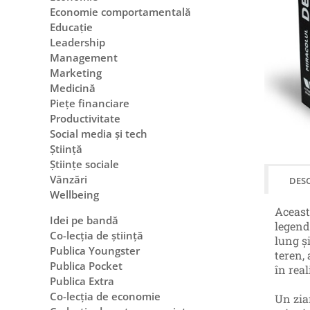
Economie comportamentală
Educație
Leadership
Management
Marketing
Medicină
Piețe financiare
Productivitate
Social media și tech
Știință
Științe sociale
Vânzări
DESC
Wellbeing
Aceast
Idei pe bandă
legende
Co-lecția de știință
lung și
Publica Youngster
teren,
Publica Pocket
în real
Publica Extra
Co-lecția de economie
Un zia