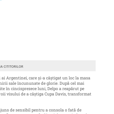
IA CITITORILOR
i Argentinei, care și-a câștigat un loc la masa
enirii sale încununate de glorie. După cel mai
ite în cincisprezece luni, Delpo a reapărut pe
roii visului de a câştiga Cupa Davis, transformat
ajuns de sensibil pentru a consola o fată de