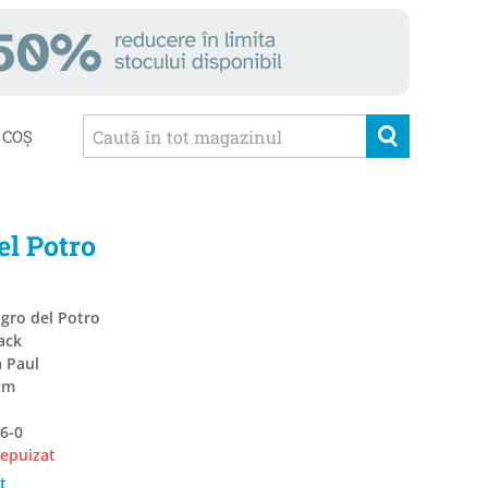
COȘ
el Potro
lagro del Potro
ack
a Paul
cm
6-0
 epuizat
t