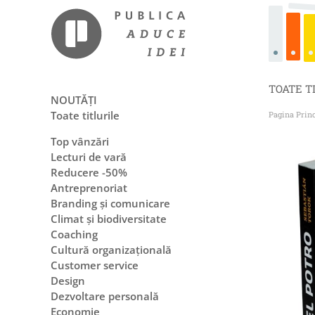
TOATE T
NOUTĂȚI
Toate titlurile
Pagina Prin
Top vânzări
Lecturi de vară
Reducere -50%
Antreprenoriat
Branding și comunicare
Climat și biodiversitate
Coaching
Cultură organizațională
Customer service
Design
Dezvoltare personală
Economie