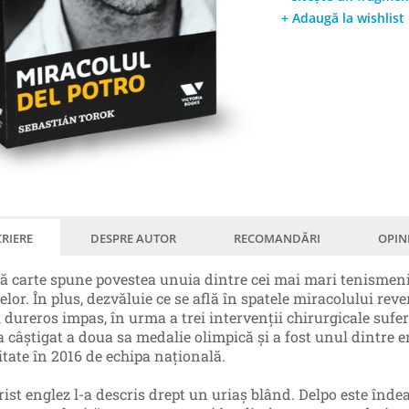
+ Adaugă la wishlist
RIERE
DESPRE AUTOR
RECOMANDĂRI
OPIN
ă carte spune povestea unuia dintre cei mai mari tenismeni a
lor. În plus, dezvăluie ce se află în spatele miracolului rev
 dureros impas, în urma a trei intervenţii chirurgicale sufer
 a câștigat a doua sa medalie olimpică și a fost unul dintre e
itate în 2016 de echipa naţională.
rist englez l-a descris drept un uriaș blând. Delpo este înde