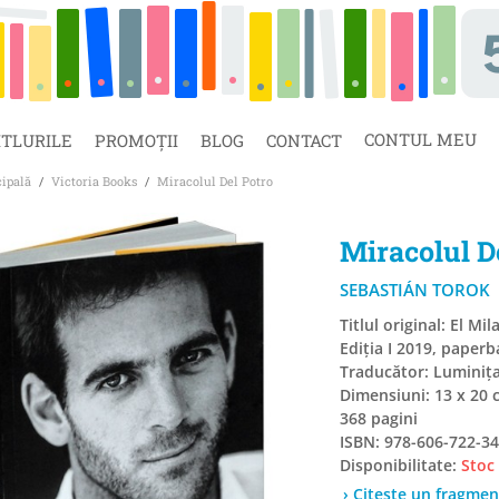
CONTUL MEU
ITLURILE
PROMOȚII
BLOG
CONTACT
cipală
/
Victoria Books
/
Miracolul Del Potro
Miracolul D
SEBASTIÁN TOROK
Titlul original: El Mi
Ediția I 2019, paperb
Traducător: Luminiț
Dimensiuni: 13 x 20 
368 pagini
ISBN: 978-606-722-34
Disponibilitate:
Stoc
› Citește un fragmen