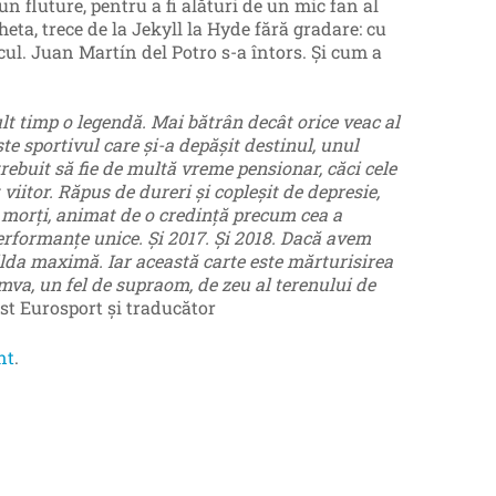
un fluture, pentru a fi alături de un mic fan al
heta, trece de la Jekyll la Hyde fără gradare: cu
icul. Juan Martín del Potro s-a întors. Și cum a
t timp o legendă. Mai bătrân decât orice veac al
te sportivul care şi-a depăşit destinul, unul
trebuit să fie de multă vreme pensionar, căci cele
 viitor. Răpus de dureri şi copleşit de depresie,
in morţi, animat de o credinţă precum cea a
erformanţe unice. Şi 2017. Şi 2018. Dacă avem
pilda maximă. Iar această carte este mărturisirea
mva, un fel de supraom, de zeu al terenului de
ist Eurosport și traducător
nt
.