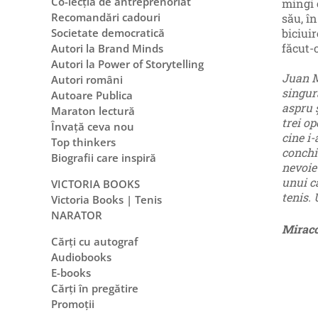
Co-lecția de antreprenoriat
mingi c
Recomandări cadouri
său, în
biciuir
Societate democratică
făcut-o
Autori la Brand Minds
Autori la Power of Storytelling
Juan M
Autori români
singură
Autoare Publica
aspru ş
Maraton lectură
trei op
Învață ceva nou
cine i
Top thinkers
conchi
Biografii care inspiră
nevoie
unui c
VICTORIA BOOKS
tenis. 
Victoria Books | Tenis
NARATOR
Miraco
Cărți cu autograf
Audiobooks
E-books
Cărți în pregătire
Promoții