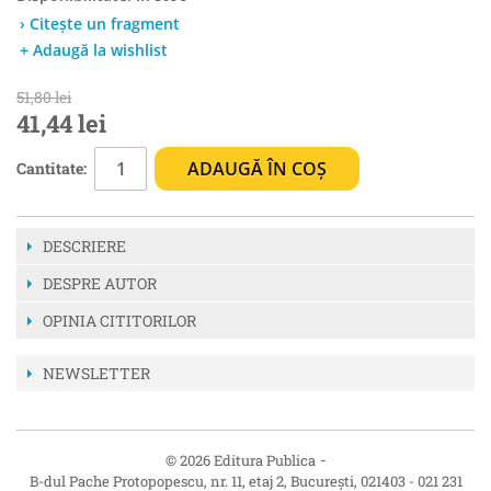
› Citește un fragment
+ Adaugă la wishlist
51,80 lei
41,44 lei
ADAUGĂ ÎN COȘ
Cantitate:
DESCRIERE
DESPRE AUTOR
OPINIA CITITORILOR
NEWSLETTER
-
© 2026 Editura Publica
B-dul Pache Protopopescu, nr. 11, etaj 2
,
București
,
021403
-
021 231