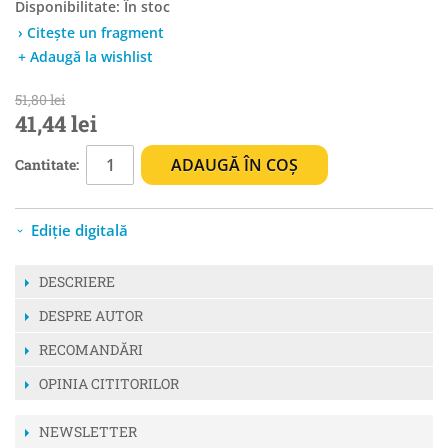
Disponibilitate:
În stoc
› Citește un fragment
+ Adaugă la wishlist
51,80 lei
41,44 lei
ADAUGĂ ÎN COȘ
Cantitate:
Ediție digitală
DESCRIERE
DESPRE AUTOR
RECOMANDĂRI
OPINIA CITITORILOR
NEWSLETTER