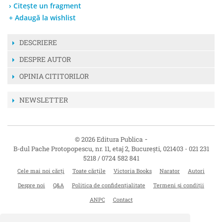
› Citește un fragment
+ Adaugă la wishlist
DESCRIERE
DESPRE AUTOR
OPINIA CITITORILOR
NEWSLETTER
-
© 2026 Editura Publica
B-dul Pache Protopopescu, nr. 11, etaj 2
,
București
,
021403
-
021 231
5218 / 0724 582 841
Cele mai noi cărți
Toate cărțile
Victoria Books
Narator
Autori
Despre noi
Q&A
Politica de confidențialitate
Termeni și condiții
ANPC
Contact