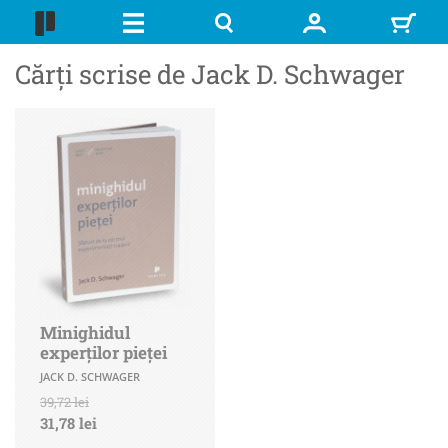
Cărți scrise de Jack D. Schwager
Minighidul
experţilor pieţei
JACK D. SCHWAGER
39,72 lei
31,78 lei