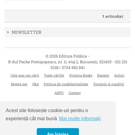
1 articol(e)
NEWSLETTER
-
© 2026 Editura Publica
B-dul Pache Protopopescu, nr. 11, etaj 2
,
București
,
021403
-
021 231
5218 / 0724 582 841
Cele mai noi cărți
Toate cărțile
Victoria Books
Narator
Autori
Despre noi
Q&A
Politica de confidențialitate
Termeni și condiții
ANPC
Contact
Acest site folosește cookie-uri pentru o
experiență cât mai bună
Mai multe informații
Am înțeles