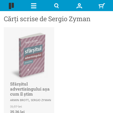
Cărți scrise de Sergio Zyman
Sfârșitul
advertisingului așa
cum îl știm
,
ARMIN BROTT
SERGIO ZYMAN
31,57 lei
25,26 lei