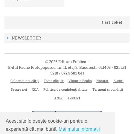
1 articol(e)
NEWSLETTER
-
© 2026 Editura Publica
B-dul Pache Protopopescu, nr. 11, etaj 2
,
București
,
021403
-
021 231
5218 / 0724 582 841
Cele mai noi cărți
Toate cărțile
Victoria Books
Narator
Autori
Despre noi
Q&A
Politica de confidențialitate
Termeni și condiții
ANPC
Contact
Acest site folosește cookie-uri pentru o
experiență cât mai bună
Mai multe informații