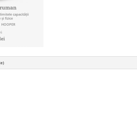
eruman
 limitele capacității
și fizice
 HOOPER
ei
lei
(e)