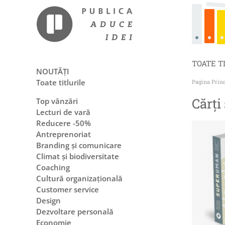
TOATE T
NOUTĂȚI
Toate titlurile
Pagina Prin
Cărți
Top vânzări
Lecturi de vară
Reducere -50%
Antreprenoriat
Branding și comunicare
Climat și biodiversitate
Coaching
Cultură organizațională
Customer service
Design
Dezvoltare personală
Economie