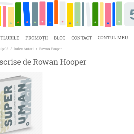
CONTUL MEU
ITLURILE
PROMOȚII
BLOG
CONTACT
cipală
/
Index Autori
/
Rowan Hooper
 scrise de Rowan Hooper