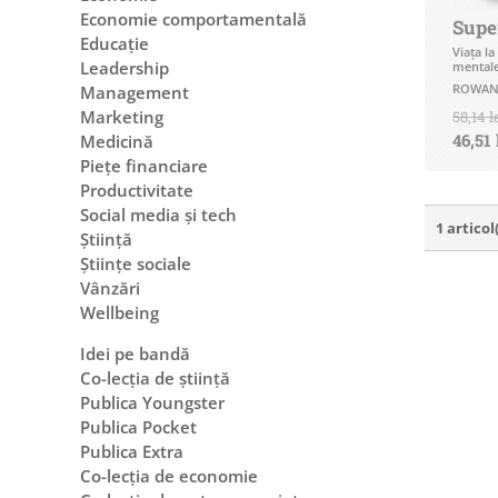
Economie comportamentală
Sup
Educație
Viața la
Leadership
mentale 
ROWAN
Management
Marketing
58,14 l
46,51 
Medicină
Piețe financiare
Productivitate
Social media și tech
1 articol
Știință
Științe sociale
Vânzări
Wellbeing
Idei pe bandă
Co-lecția de știință
Publica Youngster
Publica Pocket
Publica Extra
Co-lecția de economie