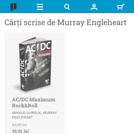
Cărți scrise de Murray Engleheart
AC/DC Maximum
Rock&Roll
,
ARNAUD DURIEUX
MURRAY
ENGLEHEART
49,89 lei
39,91 lei