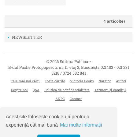
1 articol(e)
NEWSLETTER
-
© 2026 Editura Publica
B-dul Pache Protopopescu, nr. 11, etaj 2
,
București
,
021403
-
021 231
5218 / 0724 582 841
Cele mai noi cărți
Toate cărțile
Victoria Books
Narator
Autori
Despre noi
Q&A
Politica de confidențialitate
Termeni și condiții
ANPC
Contact
Acest site folosește cookie-uri pentru o
experiență cât mai bună
Mai multe informații