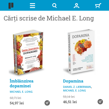
Cărți scrise de Michael E. Long
Îmblânzirea
Dopamina
dopaminei
,
DANIEL Z. LIEBERMAN
MICHAEL E. LONG
MICHAEL E. LONG
58,14 lei
68,71 lei
46,51 lei
54,97 lei