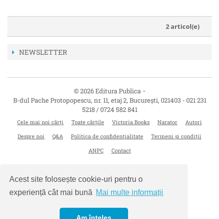
2 articol(e)
NEWSLETTER
-
© 2026 Editura Publica
B-dul Pache Protopopescu, nr. 11, etaj 2
,
București
,
021403
-
021 231
5218 / 0724 582 841
Cele mai noi cărți
Toate cărțile
Victoria Books
Narator
Autori
Despre noi
Q&A
Politica de confidențialitate
Termeni și condiții
ANPC
Contact
Acest site folosește cookie-uri pentru o
experiență cât mai bună
Mai multe informații
Am înțeles