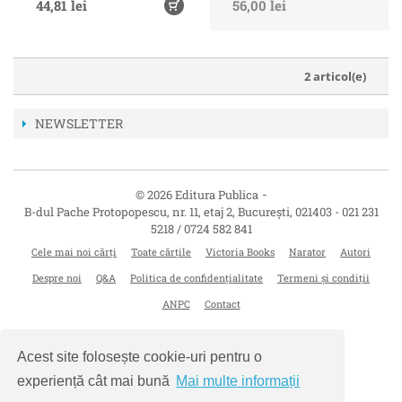
44,81 lei
56,00 lei
2 articol(e)
NEWSLETTER
-
© 2026 Editura Publica
B-dul Pache Protopopescu, nr. 11, etaj 2
,
București
,
021403
-
021 231
5218 / 0724 582 841
Cele mai noi cărți
Toate cărțile
Victoria Books
Narator
Autori
Despre noi
Q&A
Politica de confidențialitate
Termeni și condiții
ANPC
Contact
Acest site folosește cookie-uri pentru o
experiență cât mai bună
Mai multe informații