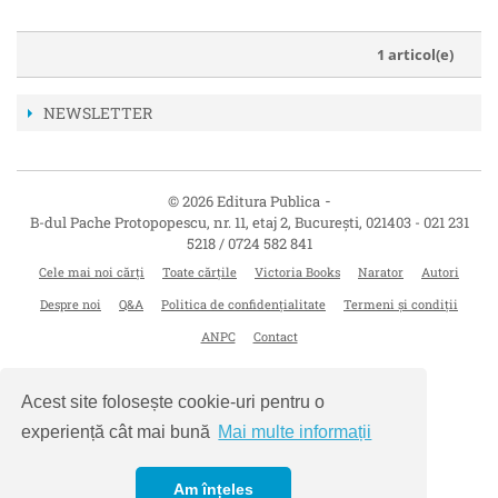
1 articol(e)
NEWSLETTER
-
© 2026 Editura Publica
B-dul Pache Protopopescu, nr. 11, etaj 2
,
București
,
021403
-
021 231
5218 / 0724 582 841
Cele mai noi cărți
Toate cărțile
Victoria Books
Narator
Autori
Despre noi
Q&A
Politica de confidențialitate
Termeni și condiții
ANPC
Contact
Acest site folosește cookie-uri pentru o
experiență cât mai bună
Mai multe informații
Am înțeles