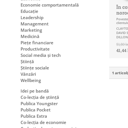
Economie comportamentală
În co
Educație
noro
Leadership
Povestea
clientul
Management
CLAYTO
Marketing
DAVID 
Medicină
DILLON
Piețe financiare
51,80 l
Productivitate
41,44 
Social media și tech
Știință
Științe sociale
1 articol
Vânzări
Wellbeing
Idei pe bandă
Co-lecția de știință
Publica Youngster
Publica Pocket
Publica Extra
Co-lecția de economie