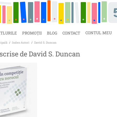
CONTUL MEU
ITLURILE
PROMOȚII
BLOG
CONTACT
cipală
/
Index Autori
/
David S. Duncan
 scrise de David S. Duncan