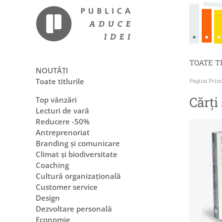
TOATE T
NOUTĂȚI
Toate titlurile
Pagina Prin
Cărți
Top vânzări
Lecturi de vară
Reducere -50%
Antreprenoriat
Branding și comunicare
Climat și biodiversitate
Coaching
Cultură organizațională
Customer service
Design
Dezvoltare personală
Economie