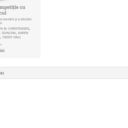
mpetiție cu
cul
 inovării și a deciziei
ui
,
N M. CHRISTENSEN
,
S. DUNCAN
KAREN
,
TADDY HALL
ei
lei
(e)