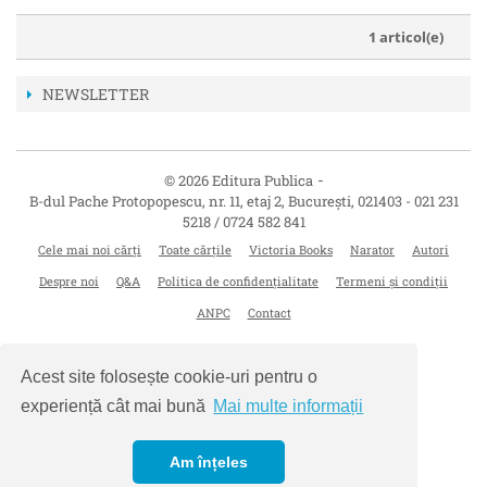
1 articol(e)
NEWSLETTER
-
© 2026 Editura Publica
B-dul Pache Protopopescu, nr. 11, etaj 2
,
București
,
021403
-
021 231
5218 / 0724 582 841
Cele mai noi cărți
Toate cărțile
Victoria Books
Narator
Autori
Despre noi
Q&A
Politica de confidențialitate
Termeni și condiții
ANPC
Contact
Acest site folosește cookie-uri pentru o
experiență cât mai bună
Mai multe informații
Am înțeles