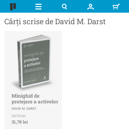
Cărți scrise de David M. Darst
Minighid de
protejare a activelor
DAVID M. DARST
39,72 lei
31,78 lei