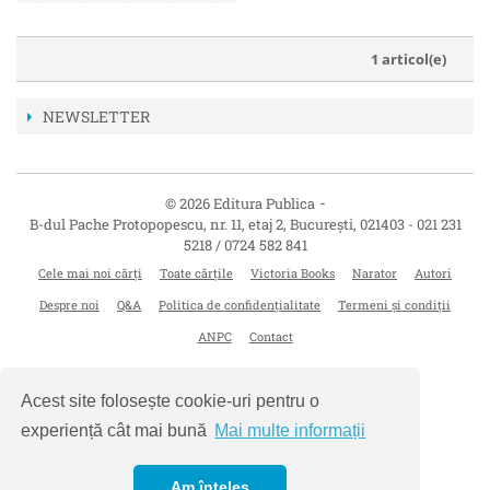
1 articol(e)
NEWSLETTER
-
© 2026 Editura Publica
B-dul Pache Protopopescu, nr. 11, etaj 2
,
București
,
021403
-
021 231
5218 / 0724 582 841
Cele mai noi cărți
Toate cărțile
Victoria Books
Narator
Autori
Despre noi
Q&A
Politica de confidențialitate
Termeni și condiții
ANPC
Contact
Acest site folosește cookie-uri pentru o
experiență cât mai bună
Mai multe informații
Am înțeles