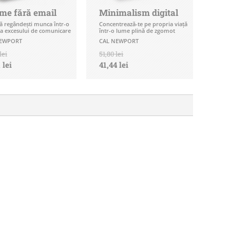
me fără email
Minimalism digital
 regândești munca într-o
Concentrează-te pe propria viață
a excesului de comunicare
într-o lume plină de zgomot
NEWPORT
CAL NEWPORT
lei
51,80 lei
 lei
41,44 lei