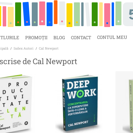
CONTUL MEU
ITLURILE
PROMOȚII
BLOG
CONTACT
cipală
/
Index Autori
/
Cal Newport
 scrise de Cal Newport