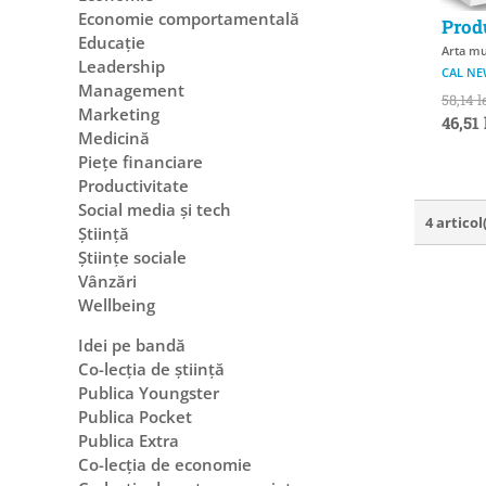
Economie comportamentală
Produ
Educație
Arta mu
Leadership
CAL N
Management
58,14 l
Marketing
46,51 
Medicină
Piețe financiare
Productivitate
Social media și tech
4 articol
Știință
Științe sociale
Vânzări
Wellbeing
Idei pe bandă
Co-lecția de știință
Publica Youngster
Publica Pocket
Publica Extra
Co-lecția de economie