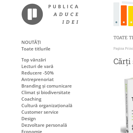
TOATE T
NOUTĂȚI
Toate titlurile
Pagina Prin
Cărți
Top vânzări
Lecturi de vară
Reducere -50%
Antreprenoriat
Branding și comunicare
Climat și biodiversitate
Coaching
Cultură organizațională
Customer service
Design
Dezvoltare personală
Economie