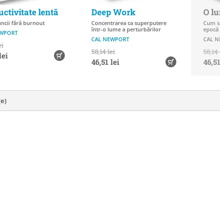
ctivitate lentă
Deep Work
O lu
ncii fără burnout
Concentrarea ca superputere
Cum să
într-o lume a perturbărilor
epocă 
EWPORT
CAL NEWPORT
CAL 
ei
58,14 lei
58,14 
lei
46,51 lei
46,51
(e)