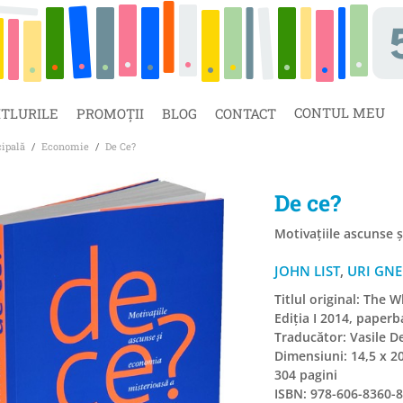
CONTUL MEU
ITLURILE
PROMOȚII
BLOG
CONTACT
cipală
/
Economie
/
De Ce?
De ce?
Motivațiile ascunse ș
JOHN LIST
,
URI GNE
Titlul original: The 
Ediția I 2014, paperb
Traducător: Vasile D
Dimensiuni: 14,5 x 2
304 pagini
ISBN: 978-606-8360-8