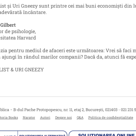
ist și Uri Gneezy sunt printre cei mai buni economiști din l
 adevărată încântare.
 Gilbert
or de psihologie,
sitatea Harvard
zia pentru mediul de afaceri este următoarea: Vrei să faci 
ă ajungi în rândul marilor companii? Dacă da, atunci fă exp
LIST & URI GNEEZY
-
blica
B-dul Pache Protopopescu, nr. 11, etaj 2
,
București
,
021403
-
021 231 
toria Books
Narator
Autori
Despre noi
Q&A
Politica de confidențialitate