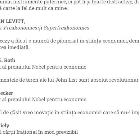
umai instrumente puternice, ci pot fi și foarte distractive, 
ă carte la fel de mult ca mine.
N LEVITT
,
or
Freakonomics
și
Superfreakonomics
eezy a făcut o muncă de pioneriat în știința economiei, demo
atea imediată.
E. Roth
t al premiului Nobel pentru economie
mentele de teren ale lui John List sunt absolut revoluționar
ecker
t al premiului Nobel pentru economie
il de găsit vreo inovație în știința economiei care să nu-i im
iely
 cărții Irațional în mod previzibil