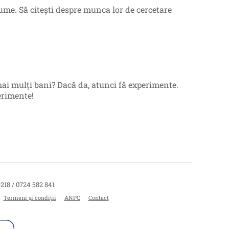
ume. Să citești despre munca lor de cercetare
mai mulți bani? Dacă da, atunci fă experimente.
erimente!
5218 / 0724 582 841
Termeni și condiții
ANPC
Contact