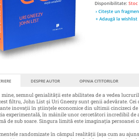
Disponibilitate:
Stoc
› Citește un fragmen
+ Adaugă la wishlist
RIERE
DESPRE AUTOR
OPINIA CITITORILOR
 mine, semnul genialității este abilitatea de a vedea lucruri
est filtru, John List și Uri Gneezy sunt genii adevărate. Cei
ante inovații în științele economice din ultimii cincizeci de
gia experimentală, în mâinile unor cercetători incredibil de a
mă de sub soare. Singura limită este imaginația persoanei 
mentele randomizate în câmpul realității (așa cum au ajuns 