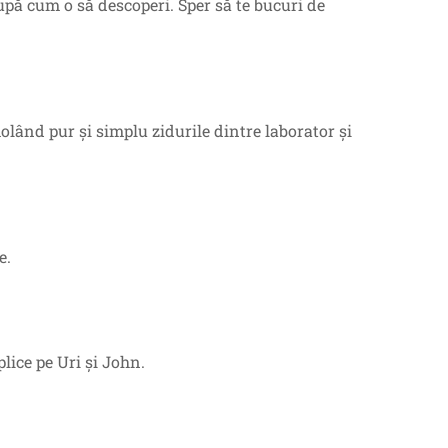
după cum o să descoperi. Sper să te bucuri de
lând pur și simplu zidurile dintre laborator și
e.
plice pe Uri și John.