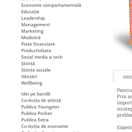
Economie comportamentală
Educație
Leadership
Management
Marketing
Medicină
Piețe financiare
Productivitate
Social media și tech
Știință
Științe sociale
Vânzări
DESC
Wellbeing
Pentru
Idei pe bandă
Prin ac
Co-lecția de știință
import
Publica Youngster
strate
Publica Pocket
proble
Publica Extra
Co-lecția de economie
Experi