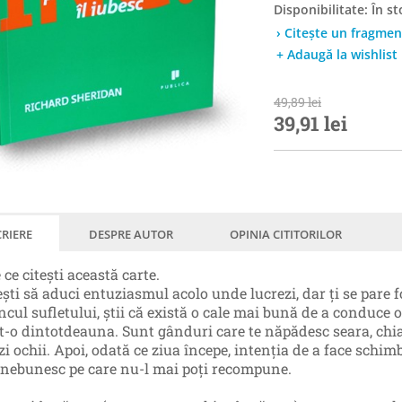
Disponibilitate:
În st
› Citește un fragmen
+ Adaugă la wishlist
49,89 lei
39,91 lei
RIERE
DESPRE AUTOR
OPINIA CITITORILOR
 ce citeşti această carte.
eşti să aduci entuziasmul acolo unde lucrezi, dar ţi se pare 
ncul sufletului, ştii că există o cale mai bună de a conduce 
ut-o dintotdeauna. Sunt gânduri care te năpădesc seara, chi
zi ochii. Apoi, odată ce ziua începe, intenţia de a face schi
 nebunesc pe care nu-l mai poţi recompune.