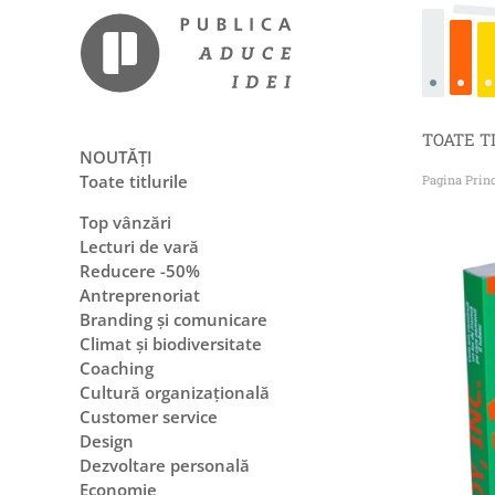
TOATE T
NOUTĂȚI
Toate titlurile
Pagina Prin
Top vânzări
Lecturi de vară
Reducere -50%
Antreprenoriat
Branding și comunicare
Climat și biodiversitate
Coaching
Cultură organizațională
Customer service
Design
Dezvoltare personală
Economie