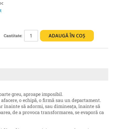
oc
t
ADAUGĂ ÎN COȘ
Cantitate:
foarte greu, aproape imposibil.
o afacere, o echipă, o firmă sau un departament.
ar înainte să adormi, sau dimineaţa, înainte să
mbarea, de a provoca transformarea, se evaporă ca