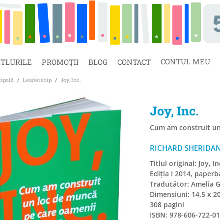
CONTUL MEU
ITLURILE
PROMOȚII
BLOG
CONTACT
cipală
/
Leadership
/
Joy, Inc.
Joy, Inc.
Cum am construit un 
RICHARD SHERIDA
Titlul original: Joy, In
Ediția I 2014, paperb
Traducător: Amelia 
Dimensiuni: 14,5 x 2
308 pagini
ISBN: 978-606-722-01