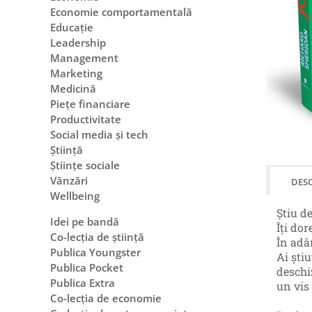
Economie comportamentală
Educație
Leadership
Management
Marketing
Medicină
Piețe financiare
Productivitate
Social media și tech
Știință
Științe sociale
Vânzări
DESC
Wellbeing
Știu de
Idei pe bandă
Îţi dor
Co-lecția de știință
În adâ
Publica Youngster
Ai şti
Publica Pocket
deschi
Publica Extra
un vis
Co-lecția de economie