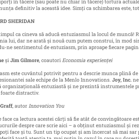
porţi în tăcere (sau poate nu chiar în tăcere) tortura actuale
nunţa definitiv la această idee. Simţi ca schimbarea este, tot
RD SHERIDAN
 timpul ca cineva să aducă entuziasmul la locul de muncă! 
ia lui, dar ne arată şi nouă cum putem construi, în mod si
du-ne sentimentul de entuziasm, prin aproape fiecare pagină
ne
şi
Jim Gilmore
, coautori
Economia experienței
asm este cuvântul potrivit pentru a descrie munca plină de e
esionantei sale echipe de la Menlo Innovations.
Joy, Inc.
ne 
ă organizaţională entuziastă şi ne prezintă instrumentele p
foarte distractiv.
eGraff
, autor
Innovation You
 face ca lectura acestei cărţi să fie atât de convingătoare es
ucrurile despre care scrie aici – a obţinut entuziasmul şi rez
poţi face şi tu. Sunt un tip ocupat şi am încercat să mai sar 
Merită toată atenţia ta, mai puţin în cazul în care nu doreşti