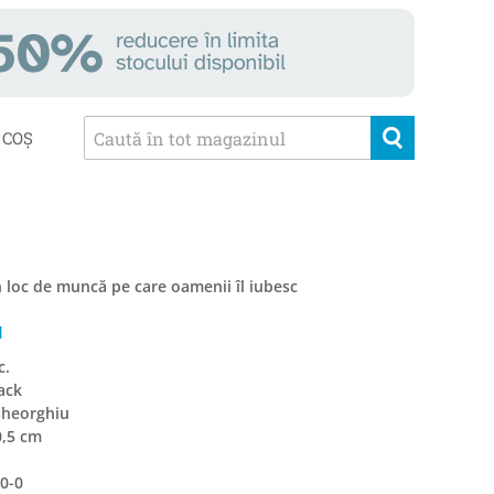
COȘ
loc de muncă pe care oamenii îl iubesc
N
c.
ack
Gheorghiu
0,5 cm
0-0