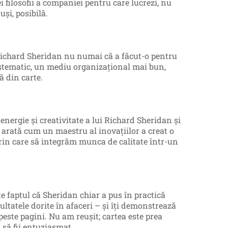
i filosofii a companiei pentru care lucrezi, nu
uşi, posibilă.
Richard Sheridan nu numai că a făcut-o pentru
stematic, un mediu organizațional mai bun,
 din carte.
nergie şi creativitate a lui Richard Sheridan şi
arată cum un maestru al inovaţiilor a creat o
rin care să integrăm munca de calitate într-un
te faptul că Sheridan chiar a pus în practică
ultatele dorite în afaceri – şi îţi demonstrează
peste pagini. Nu am reuşit; cartea este prea
 să fii entuziasmat.