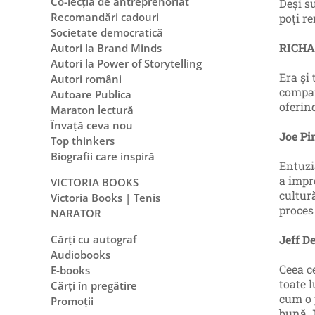
Co-lecția de antreprenoriat
Deşi su
Recomandări cadouri
poţi re
Societate democratică
RICHA
Autori la Brand Minds
Autori la Power of Storytelling
Era și
Autori români
compan
Autoare Publica
oferin
Maraton lectură
Învață ceva nou
Joe Pi
Top thinkers
Biografii care inspiră
Entuzi
a impr
VICTORIA BOOKS
cultur
Victoria Books | Tenis
proces 
NARATOR
Jeff D
Cărți cu autograf
Audiobooks
Ceea ce
E-books
toate l
Cărți în pregătire
cum o 
Promoții
bună. 