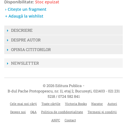
Disponibilitate:
Stoc epuizat
› Citește un fragment
+ Adaugă la wishlist
DESCRIERE
DESPRE AUTOR
OPINIA CITITORILOR
NEWSLETTER
-
© 2026 Editura Publica
B-dul Pache Protopopescu, nr. 11, etaj 2
,
București
,
021403
-
021 231
5218 / 0724 582 841
Cele mai noi cărți
Toate cărțile
Victoria Books
Narator
Autori
Despre noi
Q&A
Politica de confidențialitate
Termeni și condiții
ANPC
Contact