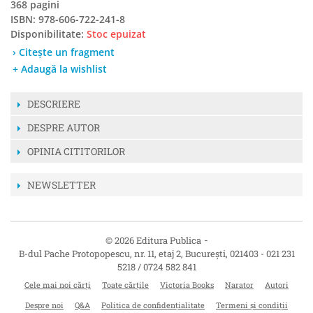
368 pagini
ISBN: 978-606-722-241-8
Disponibilitate:
Stoc epuizat
› Citește un fragment
+ Adaugă la wishlist
DESCRIERE
DESPRE AUTOR
OPINIA CITITORILOR
NEWSLETTER
-
© 2026 Editura Publica
B-dul Pache Protopopescu, nr. 11, etaj 2
,
București
,
021403
-
021 231
5218 / 0724 582 841
Cele mai noi cărți
Toate cărțile
Victoria Books
Narator
Autori
Despre noi
Q&A
Politica de confidențialitate
Termeni și condiții