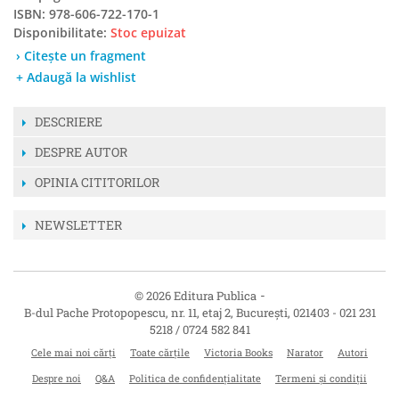
ISBN: 978-606-722-170-1
Disponibilitate:
Stoc epuizat
› Citește un fragment
+ Adaugă la wishlist
DESCRIERE
DESPRE AUTOR
OPINIA CITITORILOR
NEWSLETTER
-
© 2026 Editura Publica
B-dul Pache Protopopescu, nr. 11, etaj 2
,
București
,
021403
-
021 231
5218 / 0724 582 841
Cele mai noi cărți
Toate cărțile
Victoria Books
Narator
Autori
Despre noi
Q&A
Politica de confidențialitate
Termeni și condiții