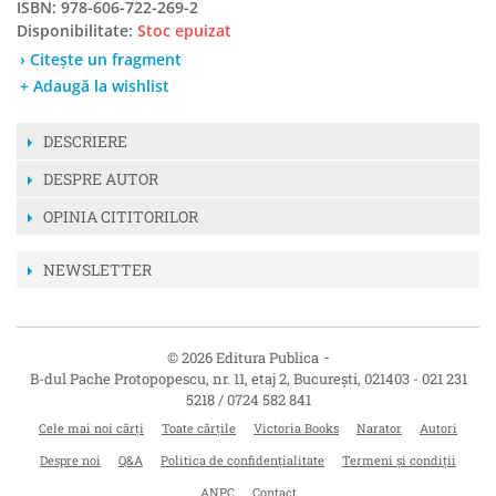
ISBN: 978-606-722-269-2
Disponibilitate:
Stoc epuizat
› Citește un fragment
+ Adaugă la wishlist
DESCRIERE
DESPRE AUTOR
OPINIA CITITORILOR
NEWSLETTER
-
© 2026 Editura Publica
B-dul Pache Protopopescu, nr. 11, etaj 2
,
București
,
021403
-
021 231
5218 / 0724 582 841
Cele mai noi cărți
Toate cărțile
Victoria Books
Narator
Autori
Despre noi
Q&A
Politica de confidențialitate
Termeni și condiții
ANPC
Contact