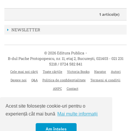
1 articol(e)
NEWSLETTER
-
© 2026 Editura Publica
B-dul Pache Protopopescu, nr. 11, etaj 2
,
București
,
021403
-
021 231
5218 / 0724 582 841
Cele mai noi cărți
Toate cărțile
Victoria Books
Narator
Autori
Despre noi
Q&A
Politica de confidențialitate
Termeni și condiții
ANPC
Contact
Acest site folosește cookie-uri pentru o
experiență cât mai bună
Mai multe informații
Am înțeles