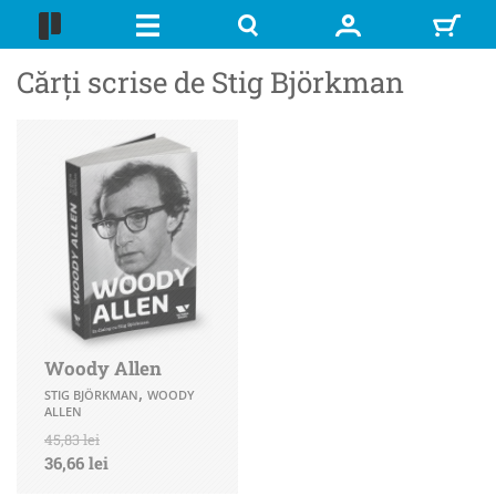
Cărți scrise de Stig Björkman
Woody Allen
,
STIG BJÖRKMAN
WOODY
ALLEN
45,83 lei
36,66 lei