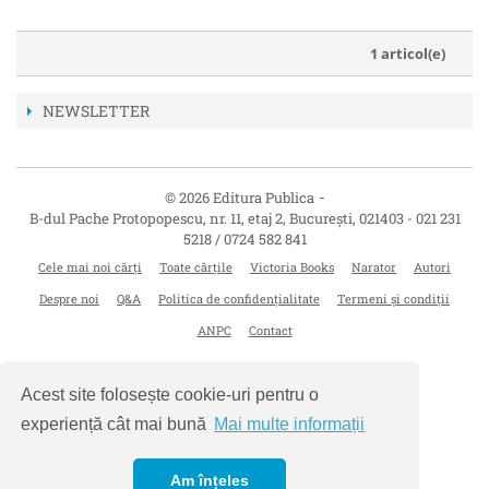
1 articol(e)
NEWSLETTER
-
© 2026 Editura Publica
B-dul Pache Protopopescu, nr. 11, etaj 2
,
București
,
021403
-
021 231
5218 / 0724 582 841
Cele mai noi cărți
Toate cărțile
Victoria Books
Narator
Autori
Despre noi
Q&A
Politica de confidențialitate
Termeni și condiții
ANPC
Contact
Acest site folosește cookie-uri pentru o
experiență cât mai bună
Mai multe informații
Am înțeles