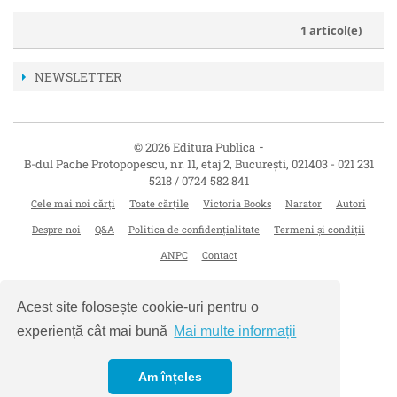
1 articol(e)
NEWSLETTER
-
© 2026 Editura Publica
B-dul Pache Protopopescu, nr. 11, etaj 2
,
București
,
021403
-
021 231
5218 / 0724 582 841
Cele mai noi cărți
Toate cărțile
Victoria Books
Narator
Autori
Despre noi
Q&A
Politica de confidențialitate
Termeni și condiții
ANPC
Contact
Acest site folosește cookie-uri pentru o
experiență cât mai bună
Mai multe informații
Am înțeles