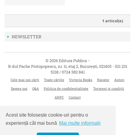
1 articol(e)
NEWSLETTER
-
© 2026 Editura Publica
B-dul Pache Protopopescu, nr. 11, etaj 2
,
București
,
021403
-
021 231
5218 / 0724 582 841
Cele mai noi cărți
Toate cărțile
Victoria Books
Narator
Autori
Despre noi
Q&A
Politica de confidențialitate
Termeni și condiții
ANPC
Contact
Acest site folosește cookie-uri pentru o
experiență cât mai bună
Mai multe informații